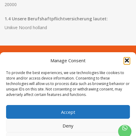
20000
Deurknoppen
Installatiebuizen
Smeergereedschap
Bouwradio's
Accu boormachine
Combinat
Boormach
1.4 Unsere Berufshaftpflichtversicherung lautet:
Deurkloppers
Inbouwdozen
Pendrijvers & Drevels
Boormachines
Accu boorhamers
Buigtang
Boorkopp
Unikve Noord holland
Deurbellen
Contactstoppen
Bitjes
Boorhamers
Borgveer
Bouwheater
Beitels
Betonmolens
Blindklin
Manage Consent
Contact
Over Prodeuren
Batterijen
Wringijzers
To provide the best experiences, we use technologies like cookies to
Informaties
Klantenservice
store and/or access device information. Consenting to these
Aardlekbeveiliging
Steenknippers
technologies will allow us to process data such as browsing behavior or
Volg ons
unique IDs on this site. Not consenting or withdrawing consent, may
adversely affect certain features and functions.
Aardingsmateriaal
Purpistolen
Montagegereedschap
Accept
ProIjzerwaren all rights reserved
ProIjzerwaren 2018-2025
Deny
Lasgereedschap
Privacyverklaring
Disclaimer
Algemene voorwaarden
Sitemap