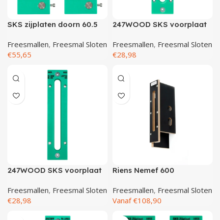
SKS zijplaten doorn 60.5
247WOOD SKS voorplaat
steek 96
220×20
Freesmallen
,
Freesmal Sloten
Freesmallen
,
Freesmal Sloten
€
55,65
€
28,98
247WOOD SKS voorplaat
Riens Nemef 600
260×22 (Serie 53)
Freesmallen
,
Freesmal Sloten
Freesmallen
,
Freesmal Sloten
€
28,98
Vanaf
€
108,90