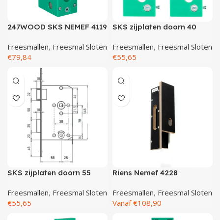
Deurknoppen
Installatiebuizen
Smeergereedschap
Bouwradio's
Accu boormachine
Combinat
Boormach
247WOOD SKS NEMEF 4119
SKS zijplaten doorn 40
set
steek 90
Deurkloppers
Inbouwdozen
Pendrijvers & Drevels
Boormachines
Accu boorhamers
Buigtang
Boorkopp
Freesmallen
,
Freesmal Sloten
Freesmallen
,
Freesmal Sloten
€
79,84
€
55,65
Deurbellen
Contactstoppen
Bitjes
Boorhamers
Borgveer
Bouwheater
Beitels
Betonmolens
Blindklin
Batterijen
Wringijzers
Aardlekbeveiliging
Steenknippers
Aardingsmateriaal
Purpistolen
SKS zijplaten doorn 55
Riens Nemef 4228
Montagegereedschap
steek 78
Freesmallen
,
Freesmal Sloten
Freesmallen
,
Freesmal Sloten
€
55,65
Vanaf
€
108,90
Lasgereedschap