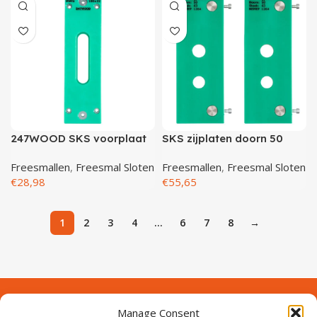
247WOOD SKS voorplaat
SKS zijplaten doorn 50
100×22
steek 63 (1264)
Freesmallen
,
Freesmal Sloten
Freesmallen
,
Freesmal Sloten
€
28,98
€
55,65
1
2
3
4
…
6
7
8
→
Manage Consent