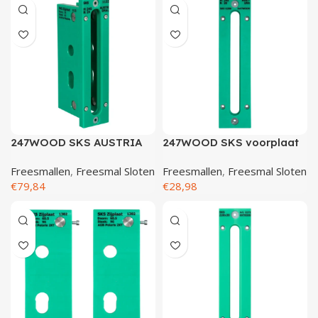
Demontagegereedschap
Buigveren & trekveren
247WOOD SKS AUSTRIA
247WOOD SKS voorplaat
smalslot
245×20 (Pertura)
Freesmallen
,
Freesmal Sloten
Freesmallen
,
Freesmal Sloten
€
79,84
€
28,98