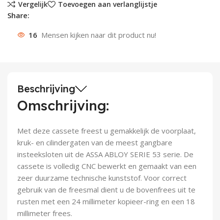
Vergelijk
Toevoegen aan verlanglijstje
Share:
Deurknoppen
Installatiebuizen
Smeergereedschap
Bouwradio's
Accu boormachine
Combinat
Boormach
16
Mensen kijken naar dit product nu!
Deurkloppers
Inbouwdozen
Pendrijvers & Drevels
Boormachines
Accu boorhamers
Buigtang
Boorkopp
Deurbellen
Contactstoppen
Bitjes
Boorhamers
Borgveer
Bouwheater
Beitels
Betonmolens
Blindklin
Beschrijving
Omschrijving:
Batterijen
Wringijzers
Met deze cassete freest u gemakkelijk de voorplaat,
Aardlekbeveiliging
Steenknippers
kruk- en cilindergaten van de meest gangbare
insteeksloten uit de ASSA ABLOY SERIE 53 serie. De
Aardingsmateriaal
Purpistolen
cassete is volledig CNC bewerkt en gemaakt van een
zeer duurzame technische kunststof. Voor correct
Montagegereedschap
gebruik van de freesmal dient u de bovenfrees uit te
rusten met een 24 millimeter kopieer-ring en een 18
Lasgereedschap
millimeter frees.