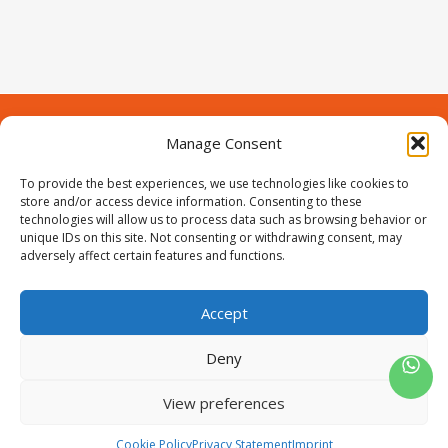
Manage Consent
Contact
Over Prodeuren
Informaties
To provide the best experiences, we use technologies like cookies to
Klantenservice
store and/or access device information. Consenting to these
technologies will allow us to process data such as browsing behavior or
Volg ons
unique IDs on this site. Not consenting or withdrawing consent, may
adversely affect certain features and functions.
Accept
ProIjzerwaren all rights reserved
ProIjzerwaren 2018-2025
Deny
Privacyverklaring
Disclaimer
Algemene voorwaarden
Sitemap
View preferences
0
Cookie Policy
Privacy Statement
Imprint