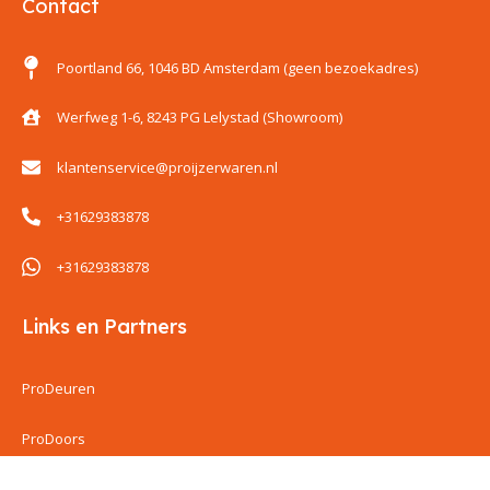
Contact
Poortland 66, 1046 BD Amsterdam (geen bezoekadres)
Werfweg 1-6, 8243 PG Lelystad (Showroom)
klantenservice@proijzerwaren.nl
+31629383878
+31629383878
Links en Partners
ProDeuren
ProDoors
CG Company