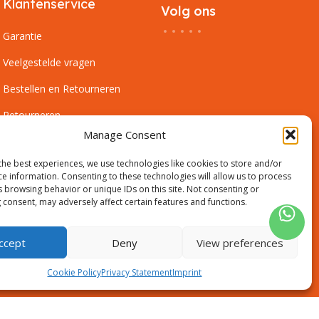
Klantenservice
Volg ons
Garantie
Veelgestelde vragen
Bestellen en Retourneren
Retourneren
Manage Consent
Betaalmogelijkheden
the best experiences, we use technologies like cookies to store and/or
Bezorgen en Afhalen
ce information. Consenting to these technologies will allow us to process
s browsing behavior or unique IDs on this site. Not consenting or
Leveringsvoorwaarden
 consent, may adversely affect certain features and functions.
Montagevoorwaarden
ccept
Deny
View preferences
Inmeetservice Voorwaarden
Outlet
Cookie Policy
Privacy Statement
Imprint