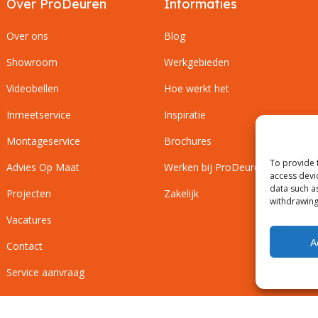
Over ProDeuren
Informaties
Over ons
Blog
Showroom
Werkgebieden
Videobellen
Hoe werkt het
Inmeetservice
Inspiratie
Montageservice
Brochures
To provide 
Advies Op Maat
Werken bij ProDeuren
access devi
data such a
Projecten
Zakelijk
withdrawing
Vacatures
A
Contact
Service aanvraag