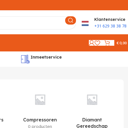
K
lantenservice
+31 629 38 38 78
€
0,00
Inmeetservice
Montages
rs
Compressoren
Diamant
Gereedschap
0 producten