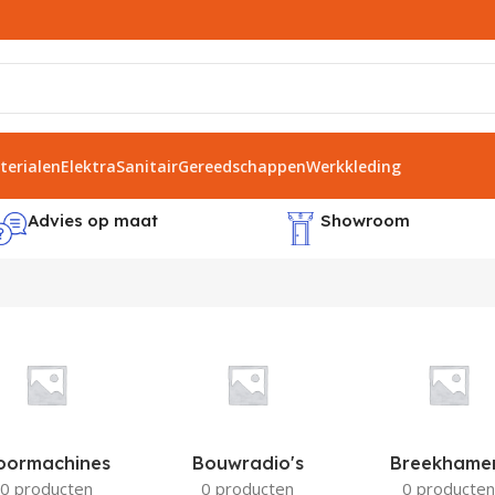
erialen
Elektra
Sanitair
Gereedschappen
Werkkleding
Advies op maat
Showroom
oormachines
Bouwradio's
Breekhame
0 producten
0 producten
0 producten