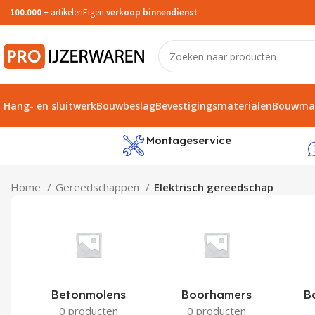
100.000
+ artikelen
Eigen
verkoop binnendienst
Hang- en sluitwerk
Bouwbeslag
Bevestigingsmaterialen
Bouwmat
service
Montageservice
Home
Gereedschappen
Elektrisch gereedschap
Betonmolens
Boorhamers
B
0 producten
0 producten