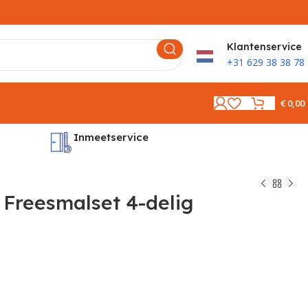
K
lantenservice
+31 629 38 38 78
€
0,00
Inmeetservice
Montages
Freesmalset 4-delig