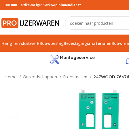
100.000
+ artikelen
Eigen
verkoop binnendienst
Hang- en sluitwerk
Bouwbeslag
Bevestigingsmaterialen
Bouwmat
service
Montageservice
Home
Gereedschappen
Freesmallen
247WOOD 76×76 