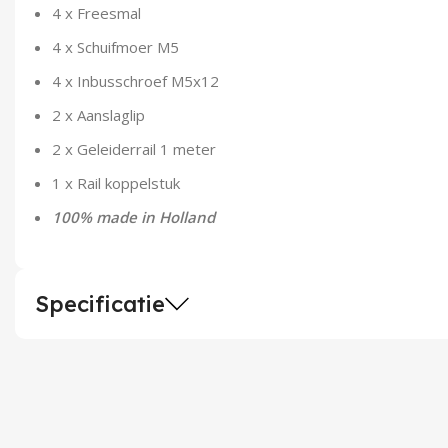
4 x Freesmal
4 x Schuifmoer M5
4 x Inbusschroef M5x12
2 x Aanslaglip
2 x Geleiderrail 1 meter
1 x Rail koppelstuk
100% made in Holland
Specificatie