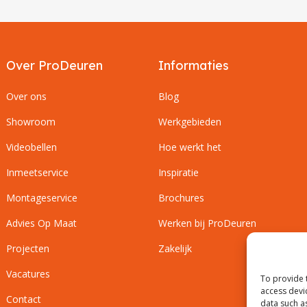
Over ProDeuren
Informaties
Over ons
Blog
Showroom
Werkgebieden
Videobellen
Hoe werkt het
Inmeetservice
Inspiratie
Montageservice
Brochures
Advies Op Maat
Werken bij ProDeuren
Projecten
Zakelijk
Vacatures
To provide 
access devi
Contact
data such a