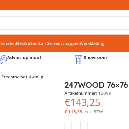
erialen
Elektra
Sanitair
Gereedschappen
Werkkleding
Advies op maat
Showroom
Freesmalset 4-delig
247WOOD 76×76 
Artikelnummer:
12099
€
143,25
€ 118,39
excl. BTW