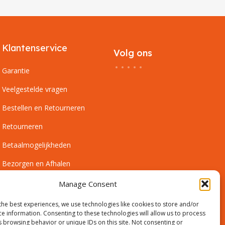
Klantenservice
Volg ons
Garantie
Veelgestelde vragen
Bestellen en Retourneren
Retourneren
Betaalmogelijkheden
Bezorgen en Afhalen
Leveringsvoorwaarden
Manage Consent
Montagevoorwaarden
the best experiences, we use technologies like cookies to store and/or
ce information. Consenting to these technologies will allow us to process
Inmeetservice Voorwaarden
s browsing behavior or unique IDs on this site. Not consenting or