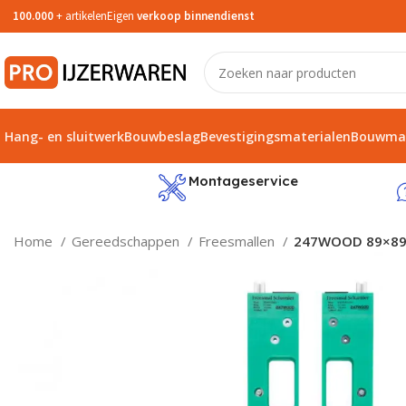
100.000
+ artikelen
Eigen
verkoop binnendienst
Hang- en sluitwerk
Bouwbeslag
Bevestigingsmaterialen
Bouwmat
service
Montageservice
Home
Gereedschappen
Freesmallen
247WOOD 89×89 