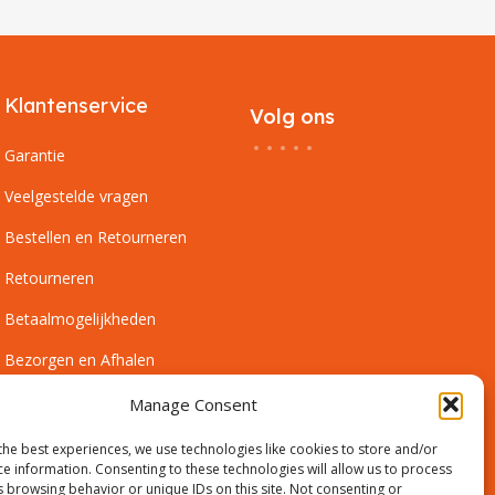
Klantenservice
Volg ons
Garantie
Veelgestelde vragen
Bestellen en Retourneren
Retourneren
Betaalmogelijkheden
Bezorgen en Afhalen
Leveringsvoorwaarden
Manage Consent
Montagevoorwaarden
the best experiences, we use technologies like cookies to store and/or
ce information. Consenting to these technologies will allow us to process
Inmeetservice Voorwaarden
s browsing behavior or unique IDs on this site. Not consenting or