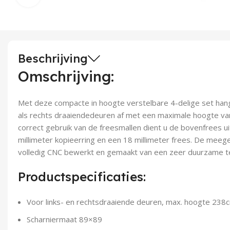
Beschrijving
Omschrijving:
Met deze compacte in hoogte verstelbare 4-delige set hangt
als rechts draaiendedeuren af met een maximale hoogte va
correct gebruik van de freesmallen dient u de bovenfrees u
millimeter kopieerring en een 18 millimeter frees. De meege
volledig CNC bewerkt en gemaakt van een zeer duurzame te
Productspecificaties:
Voor links- en rechtsdraaiende deuren, max. hoogte 238
Scharniermaat 89×89