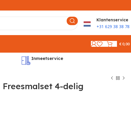
K
lantenservice
+31 629 38 38 78
€
0,00
Inmeetservice
Montages
Freesmalset 4-delig