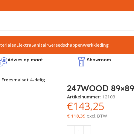
erialen
Elektra
Sanitair
Gereedschappen
Werkkleding
Advies op maat
Showroom
Freesmalset 4-delig
247WOOD 89×89 
Artikelnummer:
12103
€
143,25
€ 118,39
excl. BTW