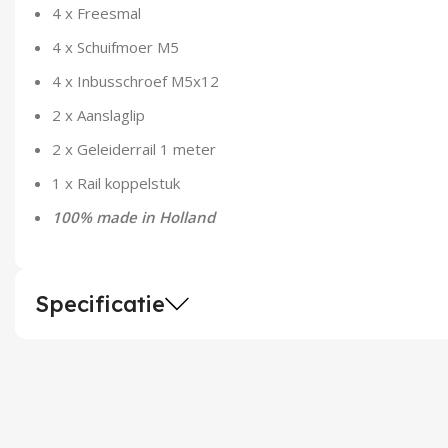
4 x Freesmal
4 x Schuifmoer M5
4 x Inbusschroef M5x12
2 x Aanslaglip
2 x Geleiderrail 1 meter
1 x Rail koppelstuk
100% made in Holland
Specificatie