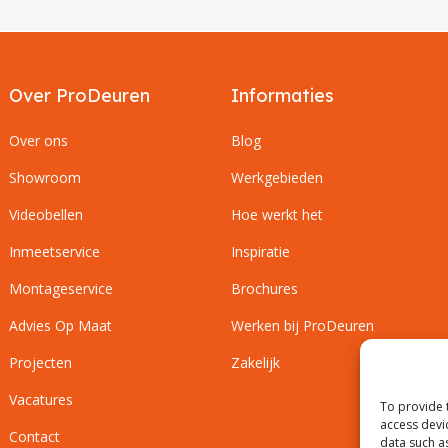
Over ProDeuren
Informaties
Over ons
Blog
Showroom
Werkgebieden
Videobellen
Hoe werkt het
Inmeetservice
Inspiratie
Montageservice
Brochures
Advies Op Maat
Werken bij ProDeuren
Projecten
Zakelijk
Vacatures
To provide 
access devi
Contact
data such a