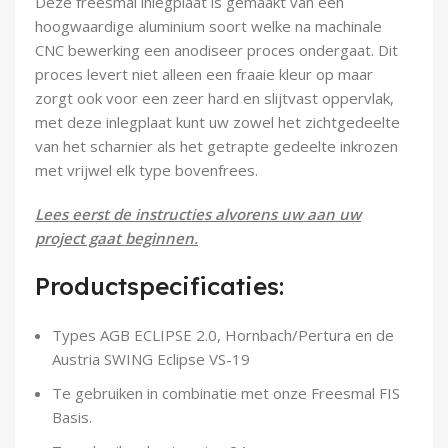
Deze freesmal inlegplaat is gemaakt van een
Demontagegereedschap
hoogwaardige aluminium soort welke na machinale
CNC bewerking een anodiseer proces ondergaat. Dit
Buigveren & trekveren
proces levert niet alleen een fraaie kleur op maar
zorgt ook voor een zeer hard en slijtvast oppervlak,
met deze inlegplaat kunt uw zowel het zichtgedeelte
van het scharnier als het getrapte gedeelte inkrozen
met vrijwel elk type bovenfrees.
Lees eerst de instructies alvorens uw aan uw
project gaat beginnen.
Productspecificaties:
Types AGB ECLIPSE 2.0, Hornbach/Pertura en de
Austria SWING Eclipse VS-19
Te gebruiken in combinatie met onze Freesmal FIS
Basis.