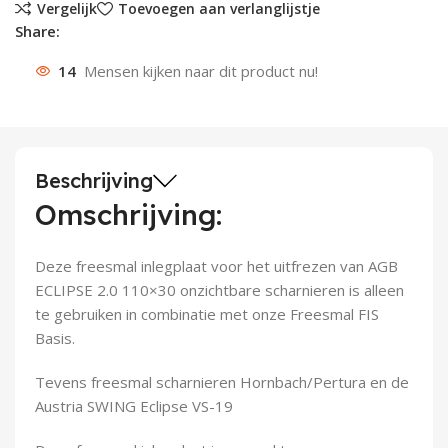
Vergelijk
Toevoegen aan verlanglijstje
Share:
Deurknoppen
Installatiebuizen
Smeergereedschap
Bouwradio's
Accu boormachine
Combinat
Boormach
14
Mensen kijken naar dit product nu!
Deurkloppers
Inbouwdozen
Pendrijvers & Drevels
Boormachines
Accu boorhamers
Buigtang
Boorkopp
Deurbellen
Contactstoppen
Bitjes
Boorhamers
Borgveer
Bouwheater
Beitels
Betonmolens
Blindklin
Beschrijving
Omschrijving:
Batterijen
Wringijzers
Deze freesmal inlegplaat voor het uitfrezen van AGB
Aardlekbeveiliging
Steenknippers
ECLIPSE 2.0 110×30 onzichtbare scharnieren is alleen
te gebruiken in combinatie met onze Freesmal FIS
Aardingsmateriaal
Purpistolen
Basis.
Montagegereedschap
Tevens freesmal scharnieren Hornbach/Pertura en de
Austria SWING Eclipse VS-19
Lasgereedschap