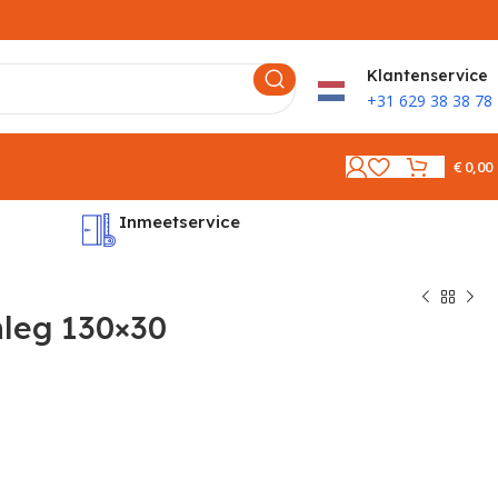
K
lantenservice
+31 629 38 38 78
€
0,00
Inmeetservice
Montages
leg 130×30