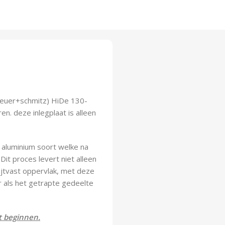
Breuer+schmitz) HiDe 130-
n. deze inlegplaat is alleen
 aluminium soort welke na
t proces levert niet alleen
ijtvast oppervlak, met deze
r als het getrapte gedeelte
t beginnen.