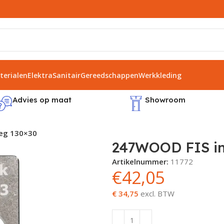
erialen
Elektra
Sanitair
Gereedschappen
Werkkleding
Advies op maat
Showroom
eg 130×30
247WOOD FIS in
Artikelnummer:
11772
€
42,05
€ 34,75
excl. BTW