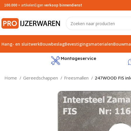
100.000
+ artikelen
Eigen
verkoop binnendienst
Hang- en sluitwerk
Bouwbeslag
Bevestigingsmaterialen
Bouwmat
service
Montageservice
Home
Gereedschappen
Freesmallen
247WOOD FIS inl