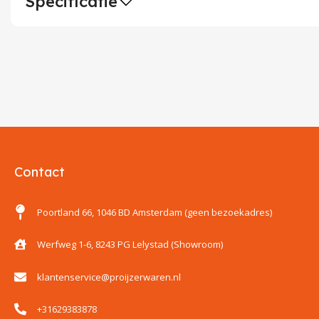
Specificatie
Contact
Poortland 66, 1046 BD Amsterdam (geen bezoekadres)
Werfweg 1-6, 8243 PG Lelystad (Showroom)
klantenservice@proijzerwaren.nl
+31629383878