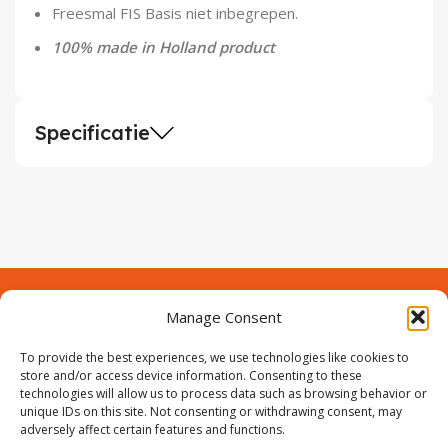
Freesmal FIS Basis niet inbegrepen.
100% made in Holland product
Specificatie
Manage Consent
Contact
Over Prodeuren
Informaties
To provide the best experiences, we use technologies like cookies to
Klantenservice
store and/or access device information. Consenting to these
technologies will allow us to process data such as browsing behavior or
Volg ons
unique IDs on this site. Not consenting or withdrawing consent, may
adversely affect certain features and functions.