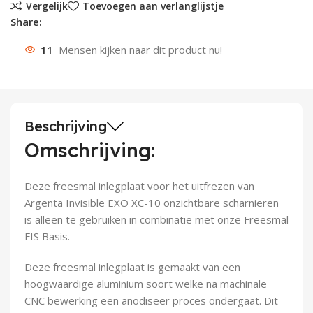
Vergelijk
Toevoegen aan verlanglijstje
Share:
Deurknoppen
Installatiebuizen
Smeergereedschap
Bouwradio's
Accu boormachine
Combinat
Boormach
11
Mensen kijken naar dit product nu!
Deurkloppers
Inbouwdozen
Pendrijvers & Drevels
Boormachines
Accu boorhamers
Buigtang
Boorkopp
Deurbellen
Contactstoppen
Bitjes
Boorhamers
Borgveer
Bouwheater
Beitels
Betonmolens
Blindklin
Beschrijving
Omschrijving:
Batterijen
Wringijzers
Deze freesmal inlegplaat voor het uitfrezen van
Aardlekbeveiliging
Steenknippers
Argenta Invisible EXO XC-10 onzichtbare scharnieren
is alleen te gebruiken in combinatie met onze Freesmal
Aardingsmateriaal
Purpistolen
FIS Basis.
Montagegereedschap
Deze freesmal inlegplaat is gemaakt van een
hoogwaardige aluminium soort welke na machinale
Lasgereedschap
CNC bewerking een anodiseer proces ondergaat. Dit