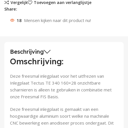
Vergelijk
Toevoegen aan verlanglijstje
Share:
Deurknoppen
Installatiebuizen
Smeergereedschap
Bouwradio's
Accu boormachine
Combinat
Boormach
18
Mensen kijken naar dit product nu!
Deurkloppers
Inbouwdozen
Pendrijvers & Drevels
Boormachines
Accu boorhamers
Buigtang
Boorkopp
Deurbellen
Contactstoppen
Bitjes
Boorhamers
Borgveer
Bouwheater
Beitels
Betonmolens
Blindklin
Beschrijving
Omschrijving:
Batterijen
Wringijzers
Deze freesmal inlegplaat voor het uitfrezen van
Aardlekbeveiliging
Steenknippers
Inlegplaat Tectus TE 340 160×28 onzichtbare
scharnieren is alleen te gebruiken in combinatie met
Aardingsmateriaal
Purpistolen
onze Freesmal FIS Basis.
Montagegereedschap
Deze freesmal inlegplaat is gemaakt van een
hoogwaardige aluminium soort welke na machinale
Lasgereedschap
CNC bewerking een anodiseer proces ondergaat. Dit