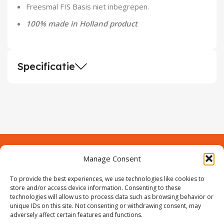
Freesmal FIS Basis niet inbegrepen.
100% made in Holland product
Specificatie
Manage Consent
Contact
Over Prodeuren
Informaties
To provide the best experiences, we use technologies like cookies to
Klantenservice
store and/or access device information. Consenting to these
technologies will allow us to process data such as browsing behavior or
Volg ons
unique IDs on this site. Not consenting or withdrawing consent, may
adversely affect certain features and functions.