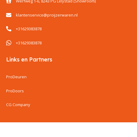
Werfweg 1-6, 8243 PG Lelystad (Showroom)
klantenservice@proijzerwaren.nl
+31629383878
+31629383878
Links en Partners
ProDeuren
ProDoors
CG Company
ProIjzerwaren all rights reserved
ProIjzerwaren 2018-2025