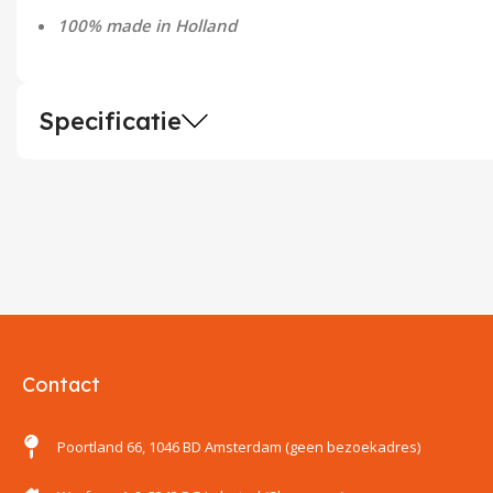
100% made in Holland
Specificatie
Contact
Poortland 66, 1046 BD Amsterdam (geen bezoekadres)