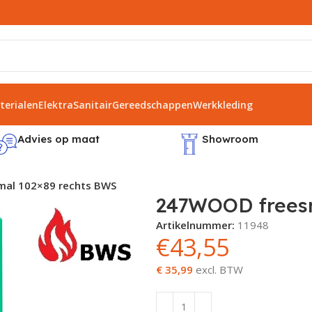
erialen
Elektra
Sanitair
Gereedschappen
Werkkleding
Advies op maat
Showroom
al 102×89 rechts BWS
247WOOD freesm
Artikelnummer:
11948
€
43,55
€ 35,99
excl. BTW