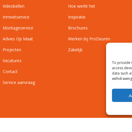
Videobellen
Hoe werkt het
Inmeetservice
Inspiratie
Montageservice
Brochures
Advies Op Maat
Werken bij ProDeuren
Projecten
Zakelijk
Vacatures
To provide 
access devi
Contact
data such a
withdrawing
Service aanvraag
A
Privacyverklaring