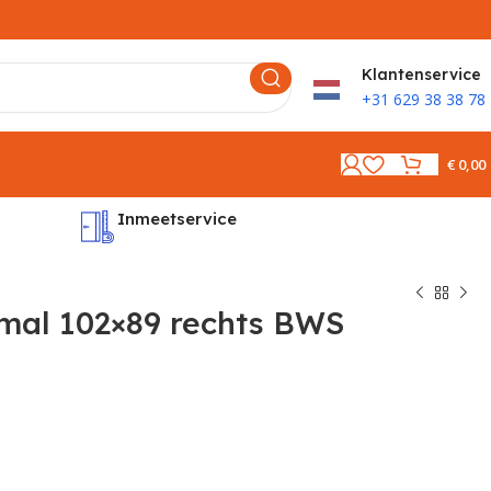
K
lantenservice
+31 629 38 38 78
€
0,00
Inmeetservice
Montages
al 102×89 rechts BWS