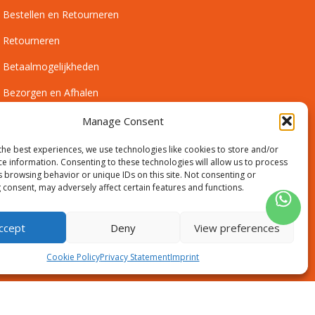
Bestellen en Retourneren
Retourneren
Betaalmogelijkheden
Bezorgen en Afhalen
Leveringsvoorwaarden
Manage Consent
Montagevoorwaarden
the best experiences, we use technologies like cookies to store and/or
ce information. Consenting to these technologies will allow us to process
Inmeetservice Voorwaarden
s browsing behavior or unique IDs on this site. Not consenting or
 consent, may adversely affect certain features and functions.
Outlet
ccept
Deny
View preferences
Cookie Policy
Privacy Statement
Imprint
Disclaimer
Algemene voorwaarden
Sitemap