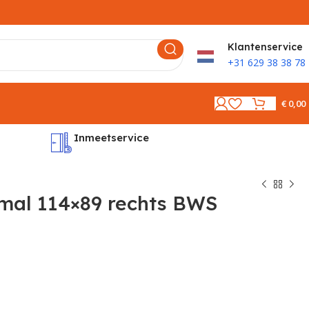
K
lantenservice
+31 629 38 38 78
€
0,00
Inmeetservice
Montages
al 114×89 rechts BWS