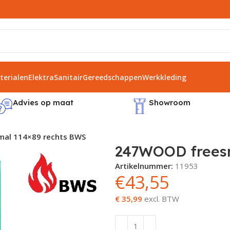
erialen
Elektra
Sanitair
Gereedschappen
Werkkleding
Advies op maat
Showroom
al 114×89 rechts BWS
247WOOD freesm
Artikelnummer:
11953
€
43,55
€ 35,99
excl. BTW