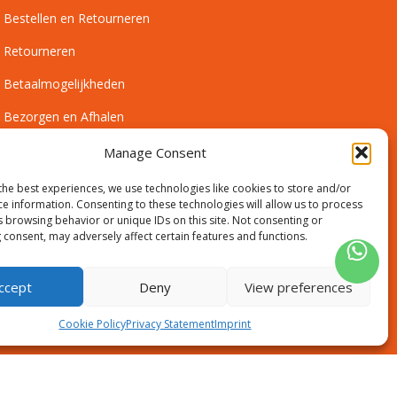
Bestellen en Retourneren
Retourneren
Betaalmogelijkheden
Bezorgen en Afhalen
Leveringsvoorwaarden
Manage Consent
Montagevoorwaarden
the best experiences, we use technologies like cookies to store and/or
ce information. Consenting to these technologies will allow us to process
Inmeetservice Voorwaarden
s browsing behavior or unique IDs on this site. Not consenting or
 consent, may adversely affect certain features and functions.
Outlet
ccept
Deny
View preferences
Cookie Policy
Privacy Statement
Imprint
Disclaimer
Algemene voorwaarden
Sitemap