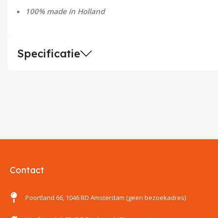
100% made in Holland
Specificatie
Contact
Poortland 66, 1046 BD Amsterdam (geen bezoekadres)