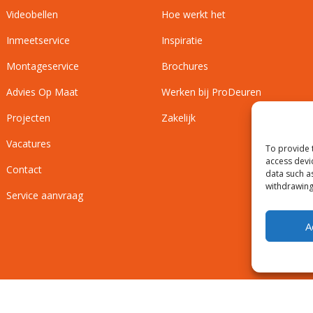
Videobellen
Hoe werkt het
Inmeetservice
Inspiratie
Montageservice
Brochures
Advies Op Maat
Werken bij ProDeuren
Projecten
Zakelijk
Vacatures
To provide 
access devi
Contact
data such a
withdrawing
Service aanvraag
A
Privacyverklaring