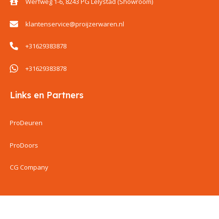
Werfweg 1-6, 8243 PG Lelystad (Showroom)
klantenservice@proijzerwaren.nl
+31629383878
+31629383878
Links en Partners
ProDeuren
ProDoors
CG Company
ProIjzerwaren all rights reserved
ProIjzerwaren 2018-2025