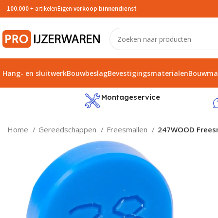
100.000
+ artikelen
Eigen
verkoop binnendienst
Hang- en sluitwerk
Bouwbeslag
Bevestigingsmaterialen
Bouwmat
service
Montageservice
Home
Gereedschappen
Freesmallen
247WOOD Frees