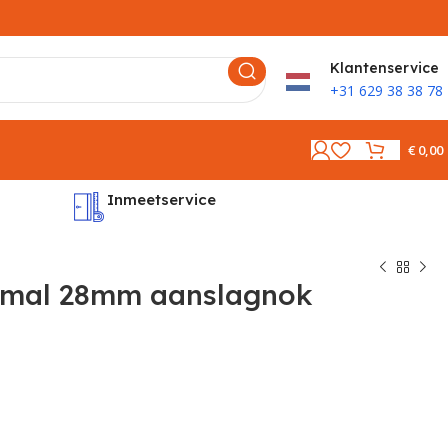
K
lantenservice
+31 629 38 38 78
€
0,00
Inmeetservice
Montages
mal 28mm aanslagnok