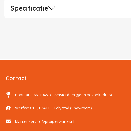
Specificatie
Contact
Poortland 66, 1046 BD Amsterdam (geen bezoekadres)
Werfweg 1-6, 8243 PG Lelystad (Showroom)
klantenservice@proijzerwaren.nl