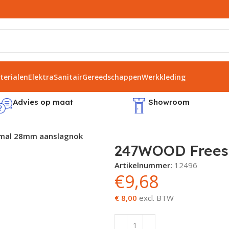
erialen
Elektra
Sanitair
Gereedschappen
Werkkleding
Advies op maat
Showroom
mal 28mm aanslagnok
247WOOD Frees
Artikelnummer:
12496
€
9,68
€ 8,00
excl. BTW