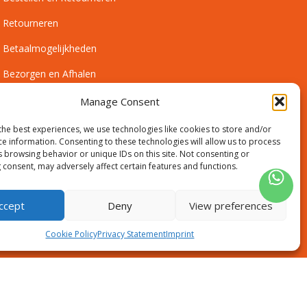
Retourneren
Betaalmogelijkheden
Bezorgen en Afhalen
Leveringsvoorwaarden
Manage Consent
Montagevoorwaarden
the best experiences, we use technologies like cookies to store and/or
ce information. Consenting to these technologies will allow us to process
Inmeetservice Voorwaarden
s browsing behavior or unique IDs on this site. Not consenting or
 consent, may adversely affect certain features and functions.
Outlet
ccept
Deny
View preferences
Cookie Policy
Privacy Statement
Imprint
Disclaimer
Algemene voorwaarden
Sitemap