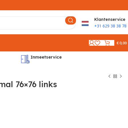
K
lantenservice
+31 629 38 38 78
€
0,00
Inmeetservice
Montages
al 76×76 links