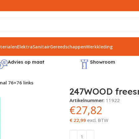
erialen
Elektra
Sanitair
Gereedschappen
Werkkleding
Advies op maat
Showroom
al 76×76 links
247WOOD freesm
Artikelnummer:
11922
€
27,82
€ 22,99
excl. BTW