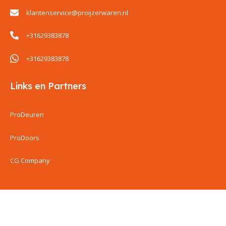
klantenservice@proijzerwaren.nl
+31629383878
+31629383878
Links en Partners
ProDeuren
ProDoors
CG Company
ProIjzerwaren all rights reserved
ProIjzerwaren 2018-2025