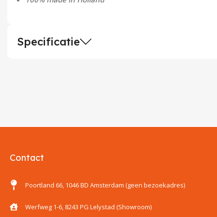
Specificatie
Contact
Poortland 66, 1046 BD Amsterdam (geen bezoekadres)
Werfweg 1-6, 8243 PG Lelystad (Showroom)