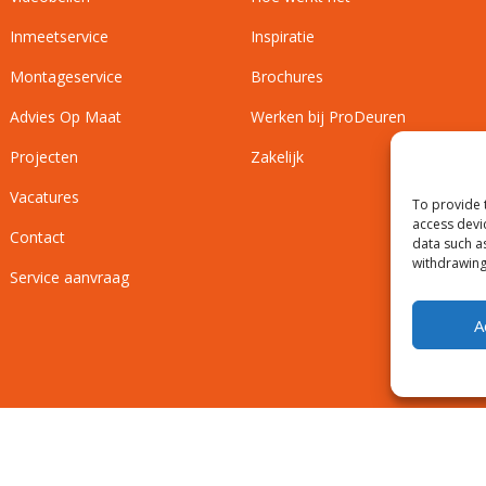
Inmeetservice
Inspiratie
Montageservice
Brochures
Advies Op Maat
Werken bij ProDeuren
Projecten
Zakelijk
Vacatures
To provide 
access devi
Contact
data such a
withdrawing
Service aanvraag
A
Privacyverklaring