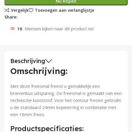
Nu Kopen
Deurknoppen
Installatiebuizen
Smeergereedschap
Bouwradio's
Accu boormachine
Combinat
Boormach
Vergelijk
Toevoegen aan verlanglijstje
Share:
Deurkloppers
Inbouwdozen
Pendrijvers & Drevels
Boormachines
Accu boorhamers
Buigtang
Boorkopp
16
Mensen kijken naar dit product nu!
Deurbellen
Contactstoppen
Bitjes
Boorhamers
Borgveer
Bouwheater
Beitels
Betonmolens
Blindklin
Beschrijving
Batterijen
Wringijzers
Omschrijving:
Aardlekbeveiliging
Steenknippers
Met deze freesmal freest u gemakkelijk een
brievenbus uitsparing. De freesmal is gemaakt van een
Aardingsmateriaal
Purpistolen
technische kunststof. Voor het contour frezen gebruikt
u de standaard 24mm kopieerring in combinatie met
Montagegereedschap
een 18mm frees.
Lasgereedschap
Productspecificaties: