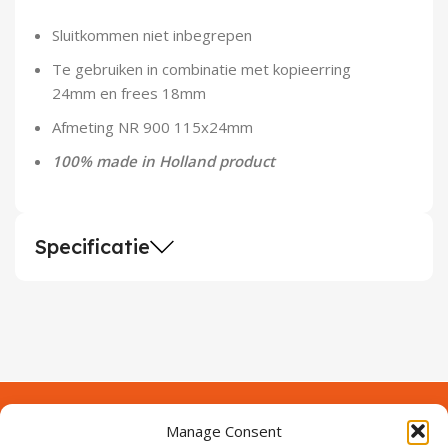
Demontagegereedschap
Sluitkommen niet inbegrepen
Buigveren & trekveren
Te gebruiken in combinatie met kopieerring
24mm en frees 18mm
Afmeting NR 900 115x24mm
100% made in Holland product
Specificatie
Manage Consent
Contact