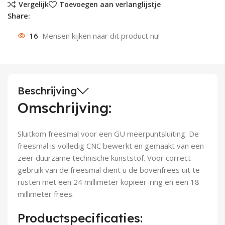
Vergelijk
Toevoegen aan verlanglijstje
Share:
Deurknoppen
Installatiebuizen
Smeergereedschap
Bouwradio's
Accu boormachine
Combinat
Boormach
16
Mensen kijken naar dit product nu!
Deurkloppers
Inbouwdozen
Pendrijvers & Drevels
Boormachines
Accu boorhamers
Buigtang
Boorkopp
Deurbellen
Contactstoppen
Bitjes
Boorhamers
Borgveer
Bouwheater
Beitels
Betonmolens
Blindklin
Beschrijving
Omschrijving:
Batterijen
Wringijzers
Sluitkom freesmal voor een GU meerpuntsluiting. De
Aardlekbeveiliging
Steenknippers
freesmal is volledig CNC bewerkt en gemaakt van een
zeer duurzame technische kunststof. Voor correct
Aardingsmateriaal
Purpistolen
gebruik van de freesmal dient u de bovenfrees uit te
rusten met een 24 millimeter kopieer-ring en een 18
Montagegereedschap
millimeter frees.
Lasgereedschap
Productspecificaties: