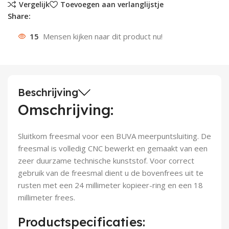
Vergelijk
Toevoegen aan verlanglijstje
Share:
Deurknoppen
Installatiebuizen
Smeergereedschap
Bouwradio's
Accu boormachine
Combinat
Boormach
15
Mensen kijken naar dit product nu!
Deurkloppers
Inbouwdozen
Pendrijvers & Drevels
Boormachines
Accu boorhamers
Buigtang
Boorkopp
Deurbellen
Contactstoppen
Bitjes
Boorhamers
Borgveer
Bouwheater
Beitels
Betonmolens
Blindklin
Beschrijving
Omschrijving:
Batterijen
Wringijzers
Sluitkom freesmal voor een BUVA meerpuntsluiting. De
Aardlekbeveiliging
Steenknippers
freesmal is volledig CNC bewerkt en gemaakt van een
zeer duurzame technische kunststof. Voor correct
Aardingsmateriaal
Purpistolen
gebruik van de freesmal dient u de bovenfrees uit te
rusten met een 24 millimeter kopieer-ring en een 18
Montagegereedschap
millimeter frees.
Lasgereedschap
Productspecificaties: