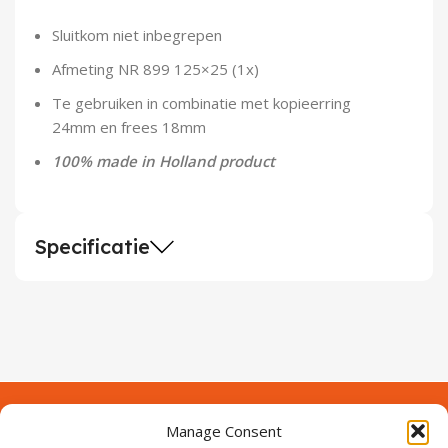
Demontagegereedschap
Sluitkom niet inbegrepen
Buigveren & trekveren
Afmeting NR 899 125×25 (1x)
Te gebruiken in combinatie met kopieerring
24mm en frees 18mm
100% made in Holland product
Specificatie
Manage Consent
Contact