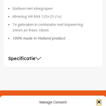
Demontagegereedschap
Sluitkom niet inbegrepen
Buigveren & trekveren
Afmeting NR 899 125×25 (1x)
Te gebruiken in combinatie met kopieerring
24mm en frees 18mm
100% made in Holland product
Specificatie
Manage Consent
Contact