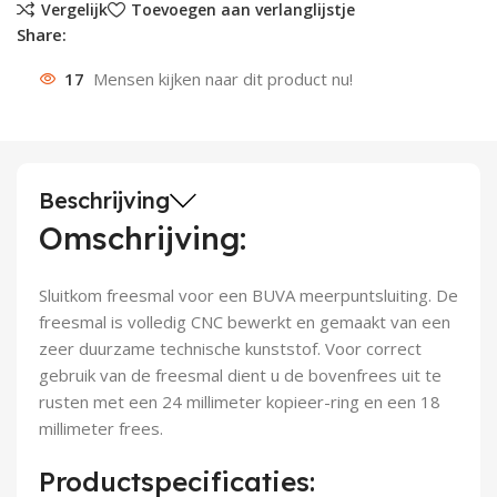
Vergelijk
Toevoegen aan verlanglijstje
Share:
Deurknoppen
Installatiebuizen
Smeergereedschap
Bouwradio's
Accu boormachine
Combinat
Boormach
17
Mensen kijken naar dit product nu!
Deurkloppers
Inbouwdozen
Pendrijvers & Drevels
Boormachines
Accu boorhamers
Buigtang
Boorkopp
Deurbellen
Contactstoppen
Bitjes
Boorhamers
Borgveer
Bouwheater
Beitels
Betonmolens
Blindklin
Beschrijving
Omschrijving:
Batterijen
Wringijzers
Sluitkom freesmal voor een BUVA meerpuntsluiting. De
Aardlekbeveiliging
Steenknippers
freesmal is volledig CNC bewerkt en gemaakt van een
zeer duurzame technische kunststof. Voor correct
Aardingsmateriaal
Purpistolen
gebruik van de freesmal dient u de bovenfrees uit te
rusten met een 24 millimeter kopieer-ring en een 18
Montagegereedschap
millimeter frees.
Lasgereedschap
Productspecificaties: