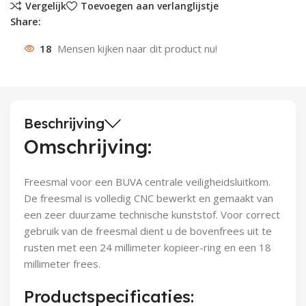
Vergelijk
Toevoegen aan verlanglijstje
Share:
Deurknoppen
Installatiebuizen
Smeergereedschap
Bouwradio's
Accu boormachine
Combinat
Boormach
18
Mensen kijken naar dit product nu!
Deurkloppers
Inbouwdozen
Pendrijvers & Drevels
Boormachines
Accu boorhamers
Buigtang
Boorkopp
Deurbellen
Contactstoppen
Bitjes
Boorhamers
Borgveer
Bouwheater
Beitels
Betonmolens
Blindklin
Beschrijving
Omschrijving:
Batterijen
Wringijzers
Freesmal voor een BUVA centrale veiligheidsluitkom.
Aardlekbeveiliging
Steenknippers
De freesmal is volledig CNC bewerkt en gemaakt van
een zeer duurzame technische kunststof. Voor correct
Aardingsmateriaal
Purpistolen
gebruik van de freesmal dient u de bovenfrees uit te
rusten met een 24 millimeter kopieer-ring en een 18
Montagegereedschap
millimeter frees.
Lasgereedschap
Productspecificaties: