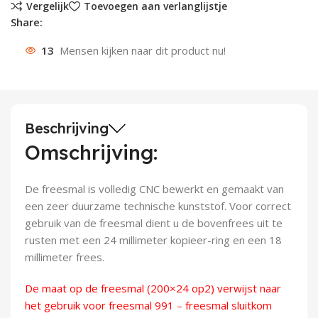
Vergelijk
Toevoegen aan verlanglijstje
Share:
Deurknoppen
Installatiebuizen
Smeergereedschap
Bouwradio's
Accu boormachine
Combinat
Boormach
13
Mensen kijken naar dit product nu!
Deurkloppers
Inbouwdozen
Pendrijvers & Drevels
Boormachines
Accu boorhamers
Buigtang
Boorkopp
Deurbellen
Contactstoppen
Bitjes
Boorhamers
Borgveer
Bouwheater
Beitels
Betonmolens
Blindklin
Beschrijving
Omschrijving:
Batterijen
Wringijzers
De freesmal is volledig CNC bewerkt en gemaakt van
Aardlekbeveiliging
Steenknippers
een zeer duurzame technische kunststof. Voor correct
gebruik van de freesmal dient u de bovenfrees uit te
Aardingsmateriaal
Purpistolen
rusten met een 24 millimeter kopieer-ring en een 18
millimeter frees.
Montagegereedschap
De maat op de freesmal (200×24 op2) verwijst naar
Lasgereedschap
het gebruik voor
freesmal 991 – freesmal sluitkom