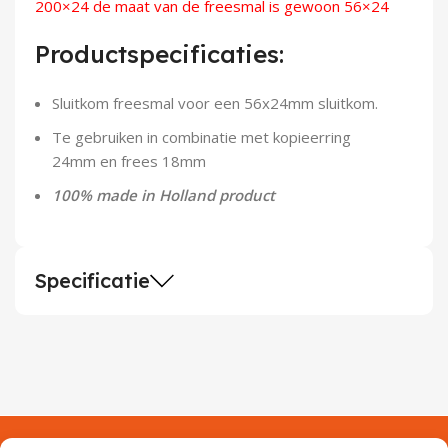
200×24
de maat van de freesmal is gewoon 56×24
Demontagegereedschap
Productspecificaties:
Buigveren & trekveren
Sluitkom freesmal voor een 56x24mm sluitkom.
Te gebruiken in combinatie met kopieerring
24mm en frees 18mm
100% made in Holland product
Specificatie