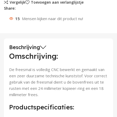
Vergelijk
Toevoegen aan verlanglijstje
Share:
Deurknoppen
Installatiebuizen
Smeergereedschap
Bouwradio's
Accu boormachine
Combinat
Boormach
15
Mensen kijken naar dit product nu!
Deurkloppers
Inbouwdozen
Pendrijvers & Drevels
Boormachines
Accu boorhamers
Buigtang
Boorkopp
Deurbellen
Contactstoppen
Bitjes
Boorhamers
Borgveer
Bouwheater
Beitels
Betonmolens
Blindklin
Beschrijving
Omschrijving:
Batterijen
Wringijzers
De freesmal is volledig CNC bewerkt en gemaakt van
Aardlekbeveiliging
Steenknippers
een zeer duurzame technische kunststof. Voor correct
gebruik van de freesmal dient u de bovenfrees uit te
Aardingsmateriaal
Purpistolen
rusten met een 24 millimeter kopieer-ring en een 18
millimeter frees.
Montagegereedschap
Productspecificaties:
Lasgereedschap