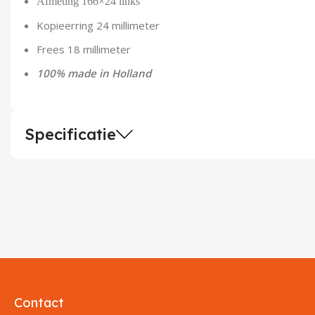
Afmeting 166×24 links
Kopieerring 24 millimeter
Frees 18 millimeter
100% made in Holland
Specificatie
Contact