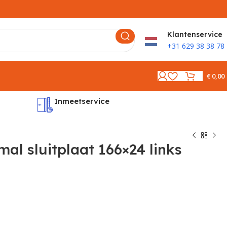
K
lantenservice
+31 629 38 38 78
€
0,00
Inmeetservice
Montages
l sluitplaat 166×24 links