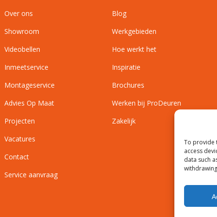
Over ons
Blog
Showroom
Werkgebieden
Videobellen
Hoe werkt het
Inmeetservice
Inspiratie
Montageservice
Brochures
Advies Op Maat
Werken bij ProDeuren
Projecten
Zakelijk
Vacatures
To provide 
access devi
Contact
data such a
withdrawing
Service aanvraag
A