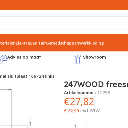
erialen
Elektra
Sanitair
Gereedschappen
Werkkleding
Advies op maat
Showroom
l sluitplaat 166×24 links
247WOOD freesma
Artikelnummer:
12293
€
27,82
€ 22,99
excl. BTW