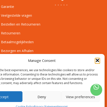
Garantie
Veelgestelde vragen
Bestellen en Retourneren
Retourneren
Betaalmogelijkheden
Bezorgen en Afhalen
Leveringsvoorwaarden
Manage Consent
Montagevoorwaarden
the best experiences, we use technologies like cookies to store and/or
ce information. Consenting to these technologies will allow us to process
Inmeetservice Voorwaarden
s browsing behavior or unique IDs on this site. Not consenting or
 consent, may adversely affect certain features and functions.
Outlet
ccept
Deny
View preferences
Cookie Policy
Privacy Statement
Imprint