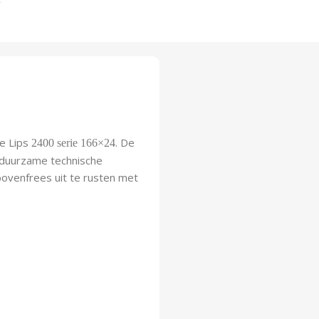
de Lips
. De
2400 serie 166×24
 duurzame technische
bovenfrees uit te rusten met