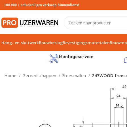
100.000
+ artikelen
Eigen
verkoop binnendienst
Hang- en sluitwerk
Bouwbeslag
Bevestigingsmaterialen
Bouwmat
service
Montageservice
Home
Gereedschappen
Freesmallen
247WOOD freesma