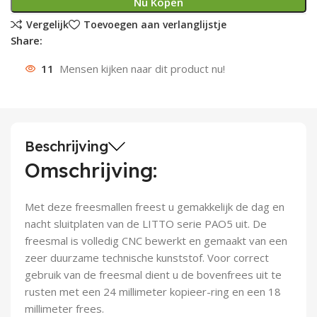
Nu Kopen
Deurknoppen
Installatiebuizen
Smeergereedschap
Bouwradio's
Accu boormachine
Combinat
Boormach
Vergelijk
Toevoegen aan verlanglijstje
Share:
Deurkloppers
Inbouwdozen
Pendrijvers & Drevels
Boormachines
Accu boorhamers
Buigtang
Boorkopp
11
Mensen kijken naar dit product nu!
Deurbellen
Contactstoppen
Bitjes
Boorhamers
Borgveer
Bouwheater
Beitels
Betonmolens
Blindklin
Beschrijving
Batterijen
Wringijzers
Omschrijving:
Aardlekbeveiliging
Steenknippers
Met deze freesmallen freest u gemakkelijk de dag en
nacht sluitplaten van de LITTO serie PAO5 uit. De
Aardingsmateriaal
Purpistolen
freesmal is volledig CNC bewerkt en gemaakt van een
zeer duurzame technische kunststof. Voor correct
Montagegereedschap
gebruik van de freesmal dient u de bovenfrees uit te
rusten met een 24 millimeter kopieer-ring en een 18
Lasgereedschap
millimeter frees.