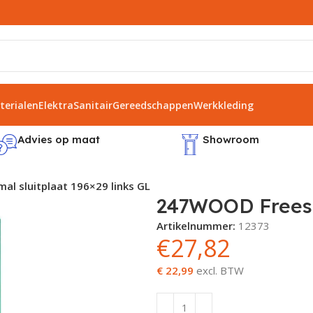
erialen
Elektra
Sanitair
Gereedschappen
Werkkleding
Advies op maat
Showroom
l sluitplaat 196×29 links GL
247WOOD Freesma
Artikelnummer:
12373
€
27,82
€ 22,99
excl. BTW