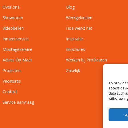
Over ons
Blog
Showroom
Werkgebieden
Videobellen
Hoe werkt het
Inmeetservice
Inspiratie
Montageservice
Brochures
Advies Op Maat
Werken bij ProDeuren
Projecten
Zakelijk
Vacatures
To provide 
access devi
Contact
data such a
withdrawing
Service aanvraag
A