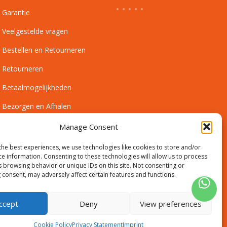
Garantie
Veelgestelde vragen
Bestellen en Retourneren
Retourneren
Betaalmogelijkheden
Bezorgen en Afhalen
Leveringsvoorwaarden
Manage Consent
Montagevoorwaarden
the best experiences, we use technologies like cookies to store and/or
ce information. Consenting to these technologies will allow us to process
Inmeetservice Voorwaarden
s browsing behavior or unique IDs on this site. Not consenting or
 consent, may adversely affect certain features and functions.
Outlet
ccept
Deny
View preferences
Cookie Policy
Privacy Statement
Imprint