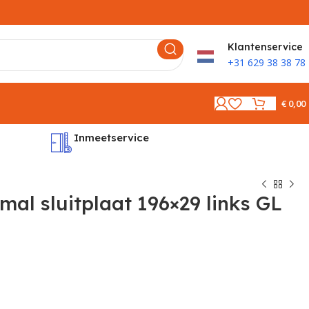
K
lantenservice
+31 629 38 38 78
€
0,00
Inmeetservice
Montages
l sluitplaat 196×29 links GL