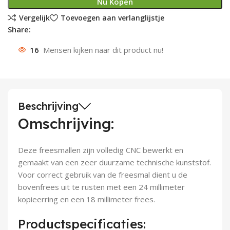
Nu Kopen
Deurknoppen
Installatiebuizen
Smeergereedschap
Bouwradio's
Accu boormachine
Combinat
Boormach
Vergelijk
Toevoegen aan verlanglijstje
Share:
Deurkloppers
Inbouwdozen
Pendrijvers & Drevels
Boormachines
Accu boorhamers
Buigtang
Boorkopp
16
Mensen kijken naar dit product nu!
Deurbellen
Contactstoppen
Bitjes
Boorhamers
Borgveer
Bouwheater
Beitels
Betonmolens
Blindklin
Beschrijving
Batterijen
Wringijzers
Omschrijving:
Aardlekbeveiliging
Steenknippers
Deze freesmallen zijn volledig CNC bewerkt en
gemaakt van een zeer duurzame technische kunststof.
Aardingsmateriaal
Purpistolen
Voor correct gebruik van de freesmal dient u de
bovenfrees uit te rusten met een 24 millimeter
Montagegereedschap
kopieerring en een 18 millimeter frees.
Lasgereedschap
Productspecificaties: