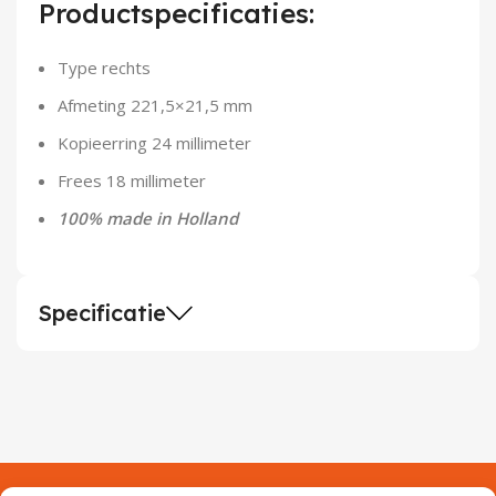
Productspecificaties:
Demontagegereedschap
Type rechts
Buigveren & trekveren
Afmeting 221,5×21,5 mm
Kopieerring 24 millimeter
Frees 18 millimeter
100% made in Holland
Specificatie