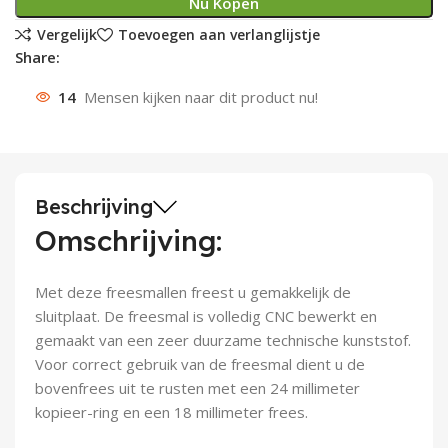
Nu Kopen
Deurknoppen
Installatiebuizen
Smeergereedschap
Bouwradio's
Accu boormachine
Combinat
Boormach
Vergelijk
Toevoegen aan verlanglijstje
Share:
Deurkloppers
Inbouwdozen
Pendrijvers & Drevels
Boormachines
Accu boorhamers
Buigtang
Boorkopp
14
Mensen kijken naar dit product nu!
Deurbellen
Contactstoppen
Bitjes
Boorhamers
Borgveer
Bouwheater
Beitels
Betonmolens
Blindklin
Beschrijving
Batterijen
Wringijzers
Omschrijving:
Aardlekbeveiliging
Steenknippers
Met deze freesmallen freest u gemakkelijk de
sluitplaat. De freesmal is volledig CNC bewerkt en
Aardingsmateriaal
Purpistolen
gemaakt van een zeer duurzame technische kunststof.
Voor correct gebruik van de freesmal dient u de
Montagegereedschap
bovenfrees uit te rusten met een 24 millimeter
kopieer-ring en een 18 millimeter frees.
Lasgereedschap