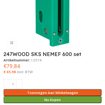
Metaalsch
Magneetsnappers
Bijzetslot
Deurveerscharnieren
Langschilden
Raamkrukken
Tellerkopschroeven
Nieten
Oogbouten
Schroefduimen
Flexibele afvoerslangen
Vlaggenstokhouder
Loodband
Purschuim
Tafelcontactdozen
Slangkoppelingen
Hamer
Polijstmachines
Accu schuurmachine
Schaafbeitels
Freesmal Onzichtbaar
Grondgre
Buitendeu
CESeasy 
Krukboutj
Groene br
Groene br
Kozijnsch
Gipsplaat
Brads
Betonsch
Karabijnh
Kramplat
Gordingla
Ladder en
Parketlij
Brandwere
Afdichtmi
Plafondl
Ponstang
Multimet
Bijlen
Pozidrive
Bouwemm
Glasplaat
Bezems
Kniesleute
Bankhame
Hoekfrez
Multifunc
Klitschuur
Pompen t
Metaalschr
Kogelsnapsloten
Veiligheidssloten
Kortschilden
Raamknippen
Stelschroeven
Montagebanden
Inslagmoeren
Paalornamenten
Deurroosters
Bebording
Beglazingsblokjes
Plasterboard Filler
Pijpbeugels
Radiatorkranen
Vijlen
Multitools
Accu schroefmachine
Polijstmiddelen
Freesmal Meerpuntsluiting
Abloy Zor
Bevestigi
Brievenbu
Brievenbu
Glaslatsc
Gasbeton
Bouwplaa
Betonank
Kozijnste
Huishoud
Lijmpatr
Beglazing
Lichtslan
Platbekt
Meetstok
Accessoire
Philips sc
Behangaf
Groeffrez
Metselwe
Multitool
Metaalschr
Heksluiting
Pensloten
Knopschilden
Raamgrepen
MDF Plaatschroeven
Harpsluitingen
Inbusbouten
Magneten
Bolroosters
Afbakeningsmiddelen
Beglazingsbanden
Markeringsverf
Lasdozen
Persluchtkoppelingen
Dopsleutelgereedschap
Mengmachines
Accu multitool
Ontbraamgereedschappen
Freesmal Brievenbus
Brievenbu
Brievenbu
Draadbus
Duopower
Asfaltnag
Kozijnank
Lijm toeb
Afdichtin
LED lamp
Pijpentan
Landmete
Groeffrez
Kernbore
Mengstaa
Metaalschr
Klik om te vergroten
Deurvastzetter
Knopkrukken
Elektrische raamopener
Kozijnschroeven
Draadeinden
Houtdraadbouten
Afzuigventiel
Lasdoppen
Oorklemmen
Klemgereedschap
Kantenlijmers
Accu mengmachine
Keermessen
Brievenbu
Brievenbu
Anti-inbr
Construct
Kimanker
Houtlijm
Acrylaatki
LED contro
Nijptang
Inspectie
Getrapte 
Glasboren
Makita st
Metaalsch
247WOOD SKS NEMEF 600 set
verzinkt
Rolsloten
Huisnummers
Draaikiepbeslag
Glaslatschroeven
Deuvels
Kroonsteen
Luchtsnelkoppelingen
Aftekengereedschap
Heteluchtpistolen
Accu kitspuit
Frezen steen
Bobi brie
Bobi brie
Afstands
Alligator 
Hobbylijm
Lamp toe
Montaget
Duimstok
Frezenset
Borensets
Kantenlij
Artikelnummer:
12574
€
79,84
Metaalsch
Lockersloten
Garagedeurbeslag
Bandoprollers
Draadbussen
Blindklinknagels
Kabelschoenen
Hemelwaterafvoer
Stucadoorsgereedschap
Dompelpompen
Accu freesmachines
Frezen metaal
Blauwe br
Blauwe br
Achterwa
Draadbor
Halogeen
Monierta
Bouwhaa
Frees toe
Freesmac
€ 65,98
excl. BTW
Deurstopper
Anti-inbraakschroeven
Afdekkappen
Kabelhaspel
Buiskoppelingen
Kitgereedschap
Diamant gereedschap
Accu combihamer
Allux Bri
Allux Bri
Contactli
Gloeilam
Langbekt
Afstands
Fasefreze
Draadsnij
Deurplaten
Afstandschroeven
Kabelgoot
Buisklemmen
Zagen
Compressoren
Accu buig- en knipmachines
Construct
Gasontla
Griptang
Afrondfr
Decoupee
Toevoegen Aan Winkelwagen
Nu Kopen
Deuropvangbeugels
Achterwandschroeven
Intercoms
Aandrijftechniek
Snijgereedschap
Breekhamers
Accu boorschroefmachine
Behangpla
Bouwlam
Elektroni
Carat dus