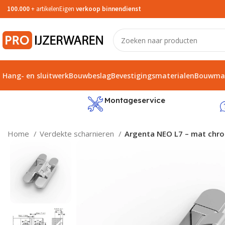
100.000
+ artikelen
Eigen
verkoop binnendienst
Hang- en sluitwerk
Bouwbeslag
Bevestigingsmaterialen
Bouwmat
service
Montageservice
Home
Verdekte scharnieren
Argenta NEO L7 – mat chro