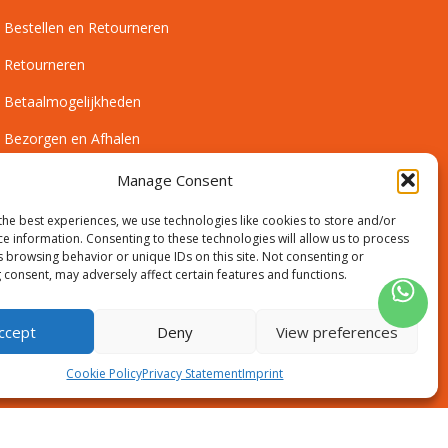
Bestellen en Retourneren
Retourneren
Betaalmogelijkheden
Bezorgen en Afhalen
Leveringsvoorwaarden
Manage Consent
Montagevoorwaarden
the best experiences, we use technologies like cookies to store and/or
ce information. Consenting to these technologies will allow us to process
Inmeetservice Voorwaarden
s browsing behavior or unique IDs on this site. Not consenting or
 consent, may adversely affect certain features and functions.
Outlet
ccept
Deny
View preferences
Cookie Policy
Privacy Statement
Imprint