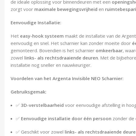
de ideale oplossing voor binnendeuren met een
openingsh
zorgt voor
maximale bewegingsvrijheid
en
ruimtebespar
Eenvoudige Installatie:
Het
easy-hook systeem
maakt de installatie van de Argent
eenvoudig en snel. Het scharnier kan zonder moeite door
é
gemonteerd. Bovendien is het scharnier
omkeerbaar
, waar
zowel
links- als rechtsdraaiende deuren
. Met de bijbehor
installatie nog sneller en nauwkeuriger.
Voordelen van het Argenta Invisible NEO Scharnier:
Gebruiksgemak:
✅
3D-verstelbaarheid
voor eenvoudige afstelling in hoo
✅
Eenvoudige installatie door één persoon
zonder de 
✅ Geschikt voor zowel
links- als rechtsdraaiende deur