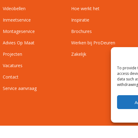
Videobellen
Hoe werkt het
Inmeetservice
Inspiratie
Montageservice
Brochures
Advies Op Maat
Werken bij ProDeuren
Projecten
Zakelijk
Vacatures
To provide 
access devi
Contact
data such a
withdrawing
Service aanvraag
A