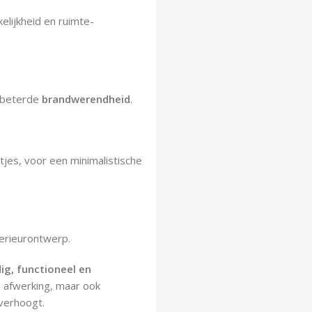
elijkheid en ruimte-
erbeterde
brandwerendheid
.
tjes, voor een minimalistische
erieurontwerp.
g, functioneel en
e afwerking, maar ook
 verhoogt.