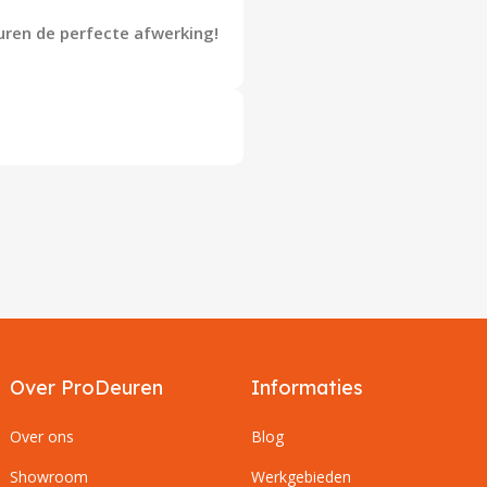
uren de perfecte afwerking!
Over ProDeuren
Informaties
Over ons
Blog
Showroom
Werkgebieden