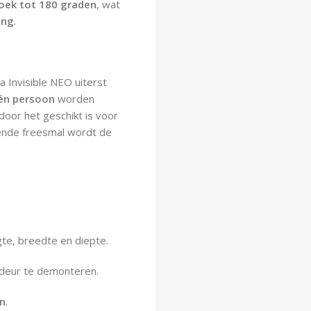
oek tot 180 graden
, wat
ing
.
a Invisible NEO uiterst
én persoon
worden
door het geschikt is voor
ende freesmal wordt de
gte, breedte en diepte.
deur te demonteren.
en
.