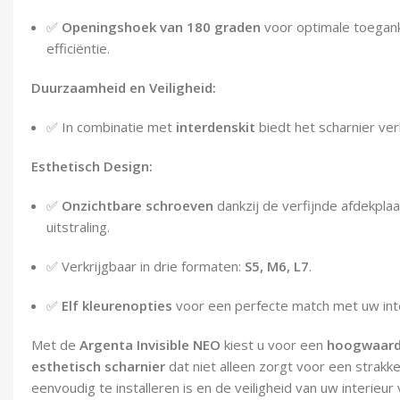
✅
Openingshoek van 180 graden
voor optimale toegank
efficiëntie.
Duurzaamheid en Veiligheid:
✅ In combinatie met
interdenskit
biedt het scharnier v
Esthetisch Design:
✅
Onzichtbare schroeven
dankzij de verfijnde afdekplaa
uitstraling.
✅ Verkrijgbaar in drie formaten:
S5, M6, L7
.
✅
Elf kleurenopties
voor een perfecte match met uw int
Met de
Argenta Invisible NEO
kiest u voor een
hoogwaardi
esthetisch scharnier
dat niet alleen zorgt voor een strakk
eenvoudig te installeren is en de veiligheid van uw interieur