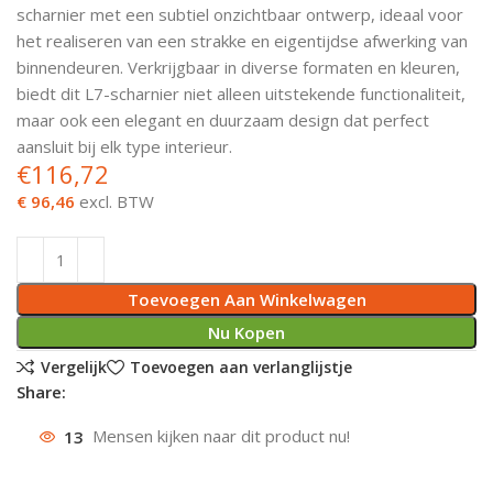
scharnier met een subtiel onzichtbaar ontwerp, ideaal voor
Deurknoppen
Installatiebuizen
Smeergereedschap
Bouwradio's
Accu boormachine
Combinat
Boormach
het realiseren van een strakke en eigentijdse afwerking van
binnendeuren. Verkrijgbaar in diverse formaten en kleuren,
Deurkloppers
Inbouwdozen
Pendrijvers & Drevels
Boormachines
Accu boorhamers
Buigtang
Boorkopp
biedt dit L7-scharnier niet alleen uitstekende functionaliteit,
maar ook een elegant en duurzaam design dat perfect
Deurbellen
Contactstoppen
Bitjes
Boorhamers
Borgveer
aansluit bij elk type interieur.
€
116,72
Bouwheater
Beitels
Betonmolens
Blindklin
€ 96,46
excl. BTW
Batterijen
Wringijzers
Aardlekbeveiliging
Steenknippers
Toevoegen Aan Winkelwagen
Nu Kopen
Aardingsmateriaal
Purpistolen
Vergelijk
Toevoegen aan verlanglijstje
Share:
Montagegereedschap
13
Mensen kijken naar dit product nu!
Lasgereedschap