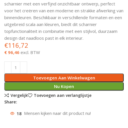
scharnier met een verfijnd onzichtbaar ontwerp, perfect
Deurknoppen
Installatiebuizen
Smeergereedschap
Bouwradio's
Accu boormachine
Combinat
Boormach
voor het creëren van een moderne en strakke afwerking van
binnendeuren. Beschikbaar in verschillende formaten en een
Deurkloppers
Inbouwdozen
Pendrijvers & Drevels
Boormachines
Accu boorhamers
Buigtang
Boorkopp
uitgebreid scala aan kleuren, biedt dit scharnier
topfunctionaliteit in combinatie met een stijlvol, duurzaam
Deurbellen
Contactstoppen
Bitjes
Boorhamers
Borgveer
design dat naadloos past in elk interieur.
€
116,72
Bouwheater
Beitels
Betonmolens
Blindklin
€ 96,46
excl. BTW
Batterijen
Wringijzers
Aardlekbeveiliging
Steenknippers
Toevoegen Aan Winkelwagen
Nu Kopen
Aardingsmateriaal
Purpistolen
Vergelijk
Toevoegen aan verlanglijstje
Share:
Montagegereedschap
18
Mensen kijken naar dit product nu!
Lasgereedschap