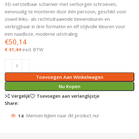
3D-verstelbaar scharnier met verborgen schroeven,
Deurknoppen
Installatiebuizen
Smeergereedschap
Bouwradio's
Accu boormachine
Combinat
Boormach
eenvoudig te monteren door één persoon, geschikt voor
zowel links- als rechtsdraaiende binnendeuren en
Deurkloppers
Inbouwdozen
Pendrijvers & Drevels
Boormachines
Accu boorhamers
Buigtang
Boorkopp
verkrijgbaar in drie formaten en elf stijlvolle kleuren voor
een naadloze, moderne uitstraling.
Deurbellen
Contactstoppen
Bitjes
Boorhamers
Borgveer
€
50,14
€ 41,44
excl. BTW
Bouwheater
Beitels
Betonmolens
Blindklin
Batterijen
Wringijzers
Toevoegen Aan Winkelwagen
Aardlekbeveiliging
Steenknippers
Nu Kopen
Vergelijk
Toevoegen aan verlanglijstje
Aardingsmateriaal
Purpistolen
Share:
Montagegereedschap
14
Mensen kijken naar dit product nu!
Lasgereedschap