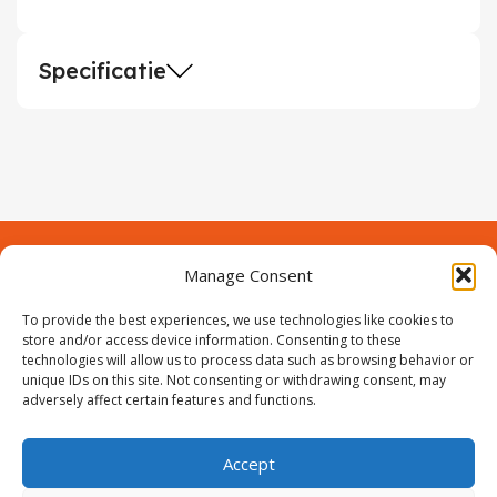
Specificatie
Manage Consent
Contact
Over Prodeuren
To provide the best experiences, we use technologies like cookies to
Informaties
Klantenservice
store and/or access device information. Consenting to these
technologies will allow us to process data such as browsing behavior or
Volg ons
unique IDs on this site. Not consenting or withdrawing consent, may
adversely affect certain features and functions.
Accept
ProIjzerwaren all rights reserved
ProIjzerwaren 2018-2025