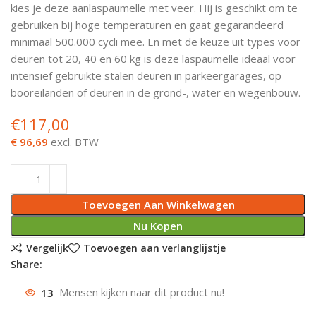
kies je deze aanlaspaumelle met veer. Hij is geschikt om te
Deurknoppen
Installatiebuizen
Smeergereedschap
Bouwradio's
Accu boormachine
Combinat
Boormach
gebruiken bij hoge temperaturen en gaat gegarandeerd
minimaal 500.000 cycli mee. En met de keuze uit types voor
Deurkloppers
Inbouwdozen
Pendrijvers & Drevels
Boormachines
Accu boorhamers
Buigtang
Boorkopp
deuren tot 20, 40 en 60 kg is deze laspaumelle ideaal voor
intensief gebruikte stalen deuren in parkeergarages, op
Deurbellen
Contactstoppen
Bitjes
Boorhamers
Borgveer
booreilanden of deuren in de grond-, water en wegenbouw.
€
117,00
Bouwheater
Beitels
Betonmolens
Blindklin
€ 96,69
excl. BTW
Batterijen
Wringijzers
Aardlekbeveiliging
Steenknippers
Toevoegen Aan Winkelwagen
Aardingsmateriaal
Purpistolen
Nu Kopen
Vergelijk
Toevoegen aan verlanglijstje
Montagegereedschap
Share:
13
Mensen kijken naar dit product nu!
Lasgereedschap