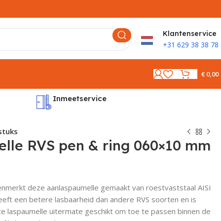
K
lantenservice
+31 629 38 38 78
€
0,00
Inmeetservice
Montages
stuks
lle RVS pen & ring 060×10 mm
kenmerkt deze aanlaspaumelle gemaakt van roestvaststaal AISI
heeft een betere lasbaarheid dan andere RVS soorten en is
e laspaumelle uitermate geschikt om toe te passen binnen de