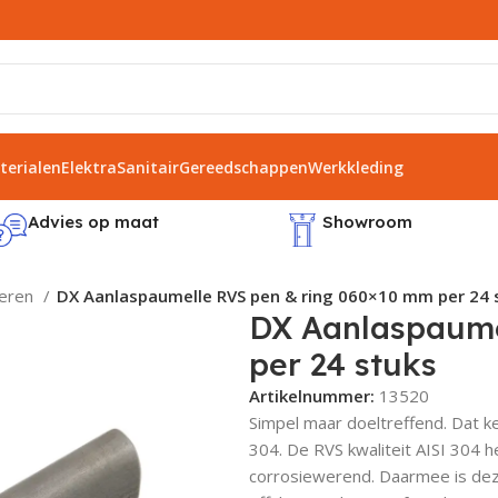
erialen
Elektra
Sanitair
Gereedschappen
Werkkleding
Advies op maat
Showroom
ieren
DX Aanlaspaumelle RVS pen & ring 060×10 mm per 24 
DX Aanlaspaume
per 24 stuks
Artikelnummer:
13520
Simpel maar doeltreffend. Dat 
304. De RVS kwaliteit AISI 304 
corrosiewerend. Daarmee is dez