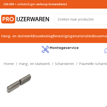
100.000
+ artikelen
Eigen
verkoop binnendienst
Hang- en sluitwerk
Bouwbeslag
Bevestigingsmaterialen
Bouwmat
service
Montageservice
Home
Hang- en sluitwerk
Scharnieren
Paumelle scharn