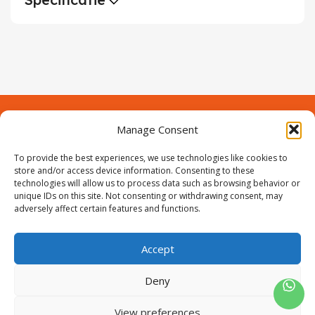
Manage Consent
Contact
Over Prodeuren
To provide the best experiences, we use technologies like cookies to
Informaties
Klantenservice
store and/or access device information. Consenting to these
technologies will allow us to process data such as browsing behavior or
Volg ons
unique IDs on this site. Not consenting or withdrawing consent, may
adversely affect certain features and functions.
Accept
ProIjzerwaren all rights reserved
ProIjzerwaren 2018-2025
Deny
Privacyverklaring
Disclaimer
Algemene voorwaarden
Sitemap
View preferences