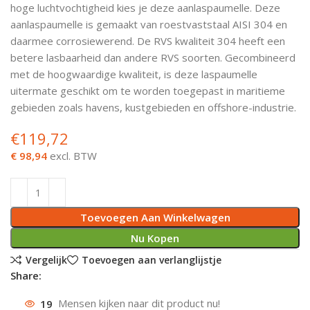
hoge luchtvochtigheid kies je deze aanlaspaumelle. Deze
Deurknoppen
Installatiebuizen
Smeergereedschap
Bouwradio's
Accu boormachine
Combinat
Boormach
aanlaspaumelle is gemaakt van roestvaststaal AISI 304 en
daarmee corrosiewerend. De RVS kwaliteit 304 heeft een
Deurkloppers
Inbouwdozen
Pendrijvers & Drevels
Boormachines
Accu boorhamers
Buigtang
Boorkopp
betere lasbaarheid dan andere RVS soorten. Gecombineerd
met de hoogwaardige kwaliteit, is deze laspaumelle
Deurbellen
Contactstoppen
Bitjes
Boorhamers
Borgveer
uitermate geschikt om te worden toegepast in maritieme
gebieden zoals havens, kustgebieden en offshore-industrie.
Bouwheater
Beitels
Betonmolens
Blindklin
€
119,72
Batterijen
Wringijzers
€ 98,94
excl. BTW
Aardlekbeveiliging
Steenknippers
Toevoegen Aan Winkelwagen
Aardingsmateriaal
Purpistolen
Nu Kopen
Montagegereedschap
Vergelijk
Toevoegen aan verlanglijstje
Share:
Lasgereedschap
19
Mensen kijken naar dit product nu!