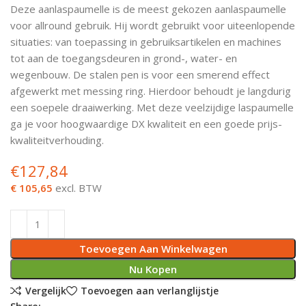
Deze aanlaspaumelle is de meest gekozen aanlaspaumelle
Deurknoppen
Installatiebuizen
Smeergereedschap
Bouwradio's
Accu boormachine
Combinat
Boormach
voor allround gebruik. Hij wordt gebruikt voor uiteenlopende
situaties: van toepassing in gebruiksartikelen en machines
Deurkloppers
Inbouwdozen
Pendrijvers & Drevels
Boormachines
Accu boorhamers
Buigtang
Boorkopp
tot aan de toegangsdeuren in grond-, water- en
wegenbouw. De stalen pen is voor een smerend effect
Deurbellen
Contactstoppen
Bitjes
Boorhamers
Borgveer
afgewerkt met messing ring. Hierdoor behoudt je langdurig
een soepele draaiwerking. Met deze veelzijdige laspaumelle
Bouwheater
Beitels
Betonmolens
Blindklin
ga je voor hoogwaardige DX kwaliteit en een goede prijs-
kwaliteitverhouding.
Batterijen
Wringijzers
€
127,84
Aardlekbeveiliging
Steenknippers
€ 105,65
excl. BTW
Aardingsmateriaal
Purpistolen
Toevoegen Aan Winkelwagen
Montagegereedschap
Nu Kopen
Lasgereedschap
Vergelijk
Toevoegen aan verlanglijstje