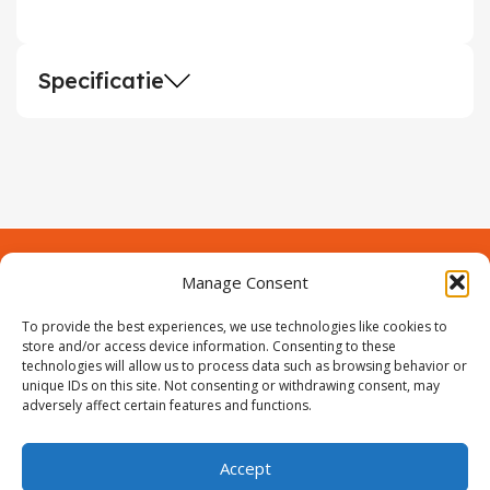
Specificatie
Manage Consent
Contact
Over Prodeuren
To provide the best experiences, we use technologies like cookies to
Informaties
Klantenservice
store and/or access device information. Consenting to these
technologies will allow us to process data such as browsing behavior or
Volg ons
unique IDs on this site. Not consenting or withdrawing consent, may
adversely affect certain features and functions.
Accept