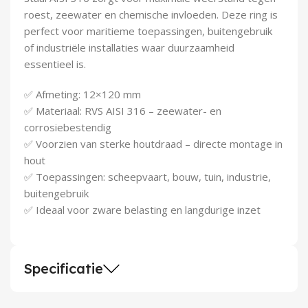
Demontagegereedschap
roest, zeewater en chemische invloeden. Deze ring is
perfect voor maritieme toepassingen, buitengebruik
Buigveren & trekveren
of industriële installaties waar duurzaamheid
essentieel is.
✅ Afmeting: 12×120 mm
✅ Materiaal: RVS AISI 316 – zeewater- en
corrosiebestendig
✅ Voorzien van sterke houtdraad – directe montage in
hout
✅ Toepassingen: scheepvaart, bouw, tuin, industrie,
buitengebruik
✅ Ideaal voor zware belasting en langdurige inzet
Specificatie