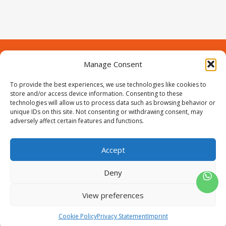
Manage Consent
Contact
Over Prodeuren
Informaties
To provide the best experiences, we use technologies like cookies to
Klantenservice
store and/or access device information. Consenting to these
technologies will allow us to process data such as browsing behavior or
Volg ons
unique IDs on this site. Not consenting or withdrawing consent, may
adversely affect certain features and functions.
Accept
ProIjzerwaren all rights reserved
ProIjzerwaren 2018-2025
Deny
Privacyverklaring
Disclaimer
Algemene voorwaarden
Sitemap
View preferences
0
Cookie Policy
Privacy Statement
Imprint
Wishlist
Winkelwagen