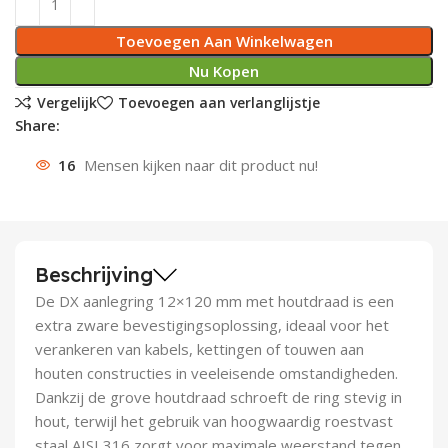
Deurknoppen
Installatiebuizen
Smeergereedschap
Bouwradio's
Accu boormachine
Combinat
Boormach
Toevoegen Aan Winkelwagen
Nu Kopen
Deurkloppers
Inbouwdozen
Pendrijvers & Drevels
Boormachines
Accu boorhamers
Buigtang
Boorkopp
Vergelijk
Toevoegen aan verlanglijstje
Share:
Deurbellen
Contactstoppen
Bitjes
Boorhamers
Borgveer
16
Mensen kijken naar dit product nu!
Bouwheater
Beitels
Betonmolens
Blindklin
Batterijen
Wringijzers
Beschrijving
Aardlekbeveiliging
Steenknippers
De DX aanlegring 12×120 mm met houtdraad is een
Aardingsmateriaal
Purpistolen
extra zware bevestigingsoplossing, ideaal voor het
verankeren van kabels, kettingen of touwen aan
Montagegereedschap
houten constructies in veeleisende omstandigheden.
Dankzij de grove houtdraad schroeft de ring stevig in
Lasgereedschap
hout, terwijl het gebruik van hoogwaardig roestvast
staal AISI 316 zorgt voor maximale weerstand tegen