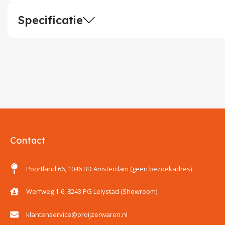
Specificatie
Contact
Poortland 66, 1046 BD Amsterdam (geen bezoekadres)
Werfweg 1-6, 8243 PG Lelystad (Showroom)
klantenservice@proijzerwaren.nl