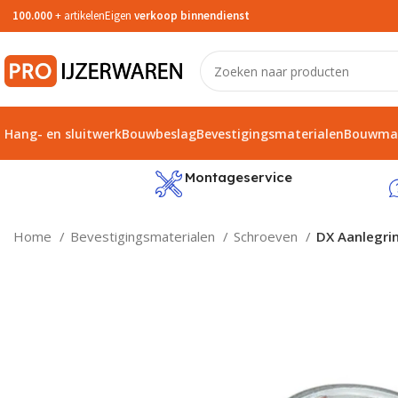
100.000
+ artikelen
Eigen
verkoop binnendienst
Hang- en sluitwerk
Bouwbeslag
Bevestigingsmaterialen
Bouwmat
service
Montageservice
Home
Bevestigingsmaterialen
Schroeven
DX Aanlegri