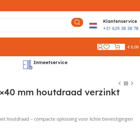
K
lantenservice
+31 629 38 38 78
€
0,00
Inmeetservice
Montages
5×40 mm houtdraad verzinkt
et houtdraad – compacte oplossing voor lichte bevestigingen