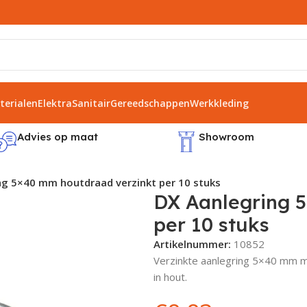
erialen
Elektra
Sanitair
Gereedschappen
Werkkleding
Advies op maat
Showroom
ng 5×40 mm houtdraad verzinkt per 10 stuks
DX Aanlegring 
per 10 stuks
Artikelnummer:
10852
Verzinkte aanlegring 5×40 mm m
in hout.