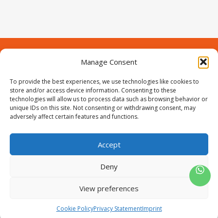
Manage Consent
Contact
Over Prodeuren
Informaties
To provide the best experiences, we use technologies like cookies to
Klantenservice
store and/or access device information. Consenting to these
technologies will allow us to process data such as browsing behavior or
Volg ons
unique IDs on this site. Not consenting or withdrawing consent, may
adversely affect certain features and functions.
Accept
ProIjzerwaren all rights reserved
ProIjzerwaren 2018-2025
Deny
Privacyverklaring
Disclaimer
Algemene voorwaarden
Sitemap
View preferences
0
Cookie Policy
Privacy Statement
Imprint
Wishlist
Winkelwagen