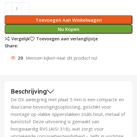
Deurknoppen
Installatiebuizen
Smeergereedschap
Bouwradio's
Accu boormachine
Combinat
Boormach
Toevoegen Aan Winkelwagen
Deurkloppers
Inbouwdozen
Pendrijvers & Drevels
Boormachines
Accu boorhamers
Buigtang
Boorkopp
Nu Kopen
Vergelijk
Toevoegen aan verlanglijstje
Deurbellen
Contactstoppen
Bitjes
Boorhamers
Borgveer
Share:
Bouwheater
Beitels
Betonmolens
Blindklin
20
Mensen kijken naar dit product nu!
Batterijen
Wringijzers
Aardlekbeveiliging
Steenknippers
Beschrijving
Aardingsmateriaal
Purpistolen
De DX aanlegring met plaat 5 mm is een compacte en
duurzame bevestigingsoplossing, geschikt voor
Montagegereedschap
montage op vlakke oppervlakken zoals hout, metaal of
kunststof. Deze uitvoering is gemaakt van
Lasgereedschap
hoogwaardig RVS (AISI 316), wat zorgt voor
uitstekende corrosiebestendigheid – zelfs in vochtige