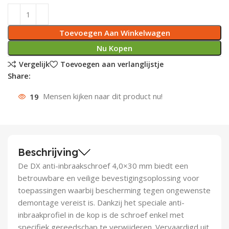
Deurknoppen
Installatiebuizen
Smeergereedschap
Bouwradio's
Accu boormachine
Combinat
Boormach
Toevoegen Aan Winkelwagen
Deurkloppers
Inbouwdozen
Pendrijvers & Drevels
Boormachines
Accu boorhamers
Buigtang
Boorkopp
Nu Kopen
Vergelijk
Toevoegen aan verlanglijstje
Deurbellen
Contactstoppen
Bitjes
Boorhamers
Borgveer
Share:
Bouwheater
Beitels
Betonmolens
Blindklin
19
Mensen kijken naar dit product nu!
Batterijen
Wringijzers
Aardlekbeveiliging
Steenknippers
Beschrijving
Aardingsmateriaal
Purpistolen
De DX anti-inbraakschroef 4,0×30 mm biedt een
betrouwbare en veilige bevestigingsoplossing voor
Montagegereedschap
toepassingen waarbij bescherming tegen ongewenste
demontage vereist is. Dankzij het speciale anti-
Lasgereedschap
inbraakprofiel in de kop is de schroef enkel met
specifiek gereedschap te verwijderen. Vervaardigd uit