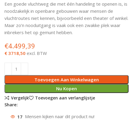
Een goede vluchtweg die met één handeling te openen is, is
Deurknoppen
Installatiebuizen
Smeergereedschap
Bouwradio's
Accu boormachine
Combinat
Boormach
noodzakelijk in openbare gebouwen waar mensen de
vluchtroutes niet kennen, bijvoorbeeld een theater of winkel.
Deurkloppers
Inbouwdozen
Pendrijvers & Drevels
Boormachines
Accu boorhamers
Buigtang
Boorkopp
Maar zo’n nooduitgang is vaak ook een zwakke plek waar
inbrekers het op gemunt hebben.
Deurbellen
Contactstoppen
Bitjes
Boorhamers
Borgveer
€
4.499,39
Bouwheater
Beitels
Betonmolens
Blindklin
€ 3718,50
excl. BTW
Batterijen
Wringijzers
Toevoegen Aan Winkelwagen
Aardlekbeveiliging
Steenknippers
Nu Kopen
Aardingsmateriaal
Purpistolen
Vergelijk
Toevoegen aan verlanglijstje
Share:
Montagegereedschap
17
Mensen kijken naar dit product nu!
Lasgereedschap