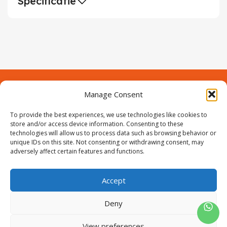
Specificatie
Manage Consent
Contact
Over Prodeuren
To provide the best experiences, we use technologies like cookies to
Informaties
Klantenservice
store and/or access device information. Consenting to these
technologies will allow us to process data such as browsing behavior or
Volg ons
unique IDs on this site. Not consenting or withdrawing consent, may
adversely affect certain features and functions.
Accept
ProIjzerwaren all rights reserved
ProIjzerwaren 2018-2025
Deny
Privacyverklaring
Disclaimer
Algemene voorwaarden
Sitemap
View preferences