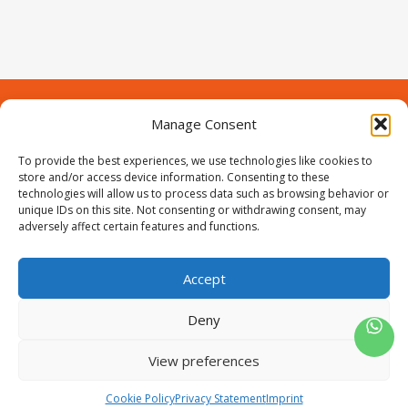
Manage Consent
Contact
Over Prodeuren
To provide the best experiences, we use technologies like cookies to
Informaties
Klantenservice
store and/or access device information. Consenting to these
technologies will allow us to process data such as browsing behavior or
Volg ons
unique IDs on this site. Not consenting or withdrawing consent, may
adversely affect certain features and functions.
Accept
ProIjzerwaren all rights reserved
ProIjzerwaren 2018-2025
Deny
Privacyverklaring
Disclaimer
Algemene voorwaarden
Sitemap
View preferences
0
Cookie Policy
Privacy Statement
Imprint
Wishlist
Winkelwagen