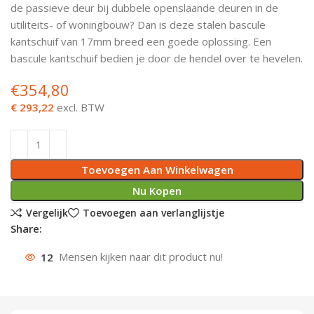
de passieve deur bij dubbele openslaande deuren in de
Deurknoppen
Installatiebuizen
Smeergereedschap
Bouwradio's
Accu boormachine
Combinat
Boormach
utiliteits- of woningbouw? Dan is deze stalen bascule
kantschuif van 17mm breed een goede oplossing. Een
Deurkloppers
Inbouwdozen
Pendrijvers & Drevels
Boormachines
Accu boorhamers
Buigtang
Boorkopp
bascule kantschuif bedien je door de hendel over te hevelen.
€
354,80
Deurbellen
Contactstoppen
Bitjes
Boorhamers
Borgveer
€ 293,22
excl. BTW
Bouwheater
Beitels
Betonmolens
Blindklin
Batterijen
Wringijzers
Toevoegen Aan Winkelwagen
Aardlekbeveiliging
Steenknippers
Nu Kopen
Vergelijk
Toevoegen aan verlanglijstje
Aardingsmateriaal
Purpistolen
Share:
12
Mensen kijken naar dit product nu!
Montagegereedschap
Lasgereedschap