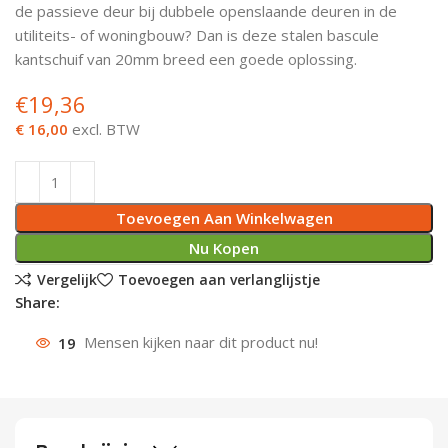
de passieve deur bij dubbele openslaande deuren in de
Deurknoppen
Installatiebuizen
Smeergereedschap
Bouwradio's
Accu boormachine
Combinat
Boormach
utiliteits- of woningbouw? Dan is deze stalen bascule
kantschuif van 20mm breed een goede oplossing.
Deurkloppers
Inbouwdozen
Pendrijvers & Drevels
Boormachines
Accu boorhamers
Buigtang
Boorkopp
€
19,36
Deurbellen
Contactstoppen
Bitjes
Boorhamers
Borgveer
€ 16,00
excl. BTW
Bouwheater
Beitels
Betonmolens
Blindklin
Toevoegen Aan Winkelwagen
Batterijen
Wringijzers
Nu Kopen
Aardlekbeveiliging
Steenknippers
Vergelijk
Toevoegen aan verlanglijstje
Share:
Aardingsmateriaal
Purpistolen
19
Mensen kijken naar dit product nu!
Montagegereedschap
Lasgereedschap