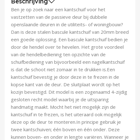
Beschrijving
Demontagegereedschap
Ben je op zoek naar een kantschuif voor het
vastzetten van de passieve deur bij dubbele
Buigveren & trekveren
openslaande deuren in de utiliteits- of woningbouw?
Dan is deze stalen bascule kantschuif van 20mm breed
een goede oplossing. Een bascule kantschuif bedien je
door de hendel over te hevelen. Het grote voordeel
van de hendelbediening ten opzichte van de
schuifbediening van bijvoorbeeld een nagelkantschuif
is dat de schoot niet zomaar in te drukken is.Een
kantschuif bevestig je door deze in te frezen in de
kopse kant van de deur. De sluitplaat wordt op het
kozijn bevestigd. Dit model is een zogenaamd 4-zijdig
gesloten recht model waarbij je de uitsparing
handmatig maakt. Mocht het niet mogelijk zijn de
kantschuif in te frezen, is het uiteraard ook mogelijk
deze op de deur te monteren.In principe gebruik je
twee kantschuiven; één boven en één onder. Deze
kunnen boven- en onder in lengte variëren. Wanneer je