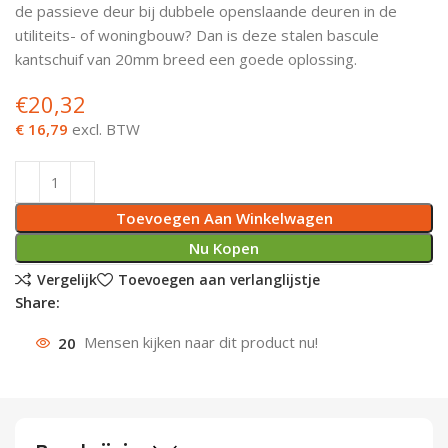
de passieve deur bij dubbele openslaande deuren in de
Deurknoppen
Installatiebuizen
Smeergereedschap
Bouwradio's
Accu boormachine
Combinat
Boormach
utiliteits- of woningbouw? Dan is deze stalen bascule
kantschuif van 20mm breed een goede oplossing.
Deurkloppers
Inbouwdozen
Pendrijvers & Drevels
Boormachines
Accu boorhamers
Buigtang
Boorkopp
€
20,32
Deurbellen
Contactstoppen
Bitjes
Boorhamers
Borgveer
€ 16,79
excl. BTW
Bouwheater
Beitels
Betonmolens
Blindklin
Toevoegen Aan Winkelwagen
Batterijen
Wringijzers
Nu Kopen
Aardlekbeveiliging
Steenknippers
Vergelijk
Toevoegen aan verlanglijstje
Share:
Aardingsmateriaal
Purpistolen
20
Mensen kijken naar dit product nu!
Montagegereedschap
Lasgereedschap