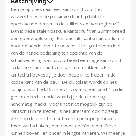
Beschrijving
Demontagegereedschap
Ben je op zoek naar een kantschuif voor het
vastzetten van de passieve deur bij dubbele
Buigveren & trekveren
openslaande deuren in de utiliteits- of woningbouw?
Dan is deze stalen bascule kantschuif van 20mm breed
een goede oplossing. Een bascule kantschuif bedien je
door de hendel over te hevelen. Het grote voordeel
van de hendelbediening ten opzichte van de
schuifbediening van bijvoorbeeld een nagelkantschuif
is dat de schoot niet zomaar in te drukken is.Een
kantschuif bevestig je door deze in te frezen in de
kopse kant van de deur. De sluitplaat wordt op het
kozijn bevestigd. Dit model is een zogenaamd 4-zijdig
gesloten recht model waarbij je de uitsparing
handmatig maakt. Mocht het niet mogelijk zijn de
kantschuif in te frezen, is het uiteraard ook mogelijk
deze op de deur te monteren.In principe gebruik je
twee kantschuiven; één boven en één onder. Deze
kunnen boven- en onder in lengte variëren. Wanneer je