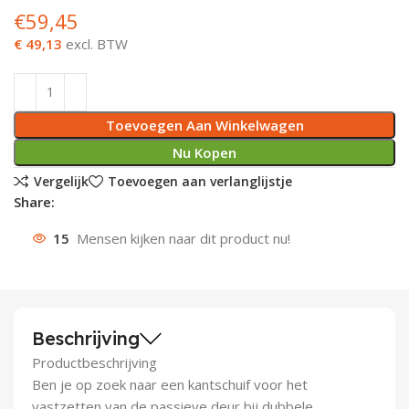
€
59,45
Deurknoppen
Installatiebuizen
Smeergereedschap
Bouwradio's
Accu boormachine
Combinat
Boormach
€ 49,13
excl. BTW
Deurkloppers
Inbouwdozen
Pendrijvers & Drevels
Boormachines
Accu boorhamers
Buigtang
Boorkopp
Deurbellen
Contactstoppen
Bitjes
Boorhamers
Borgveer
Toevoegen Aan Winkelwagen
Nu Kopen
Bouwheater
Beitels
Betonmolens
Blindklin
Vergelijk
Toevoegen aan verlanglijstje
Share:
Batterijen
Wringijzers
15
Mensen kijken naar dit product nu!
Aardlekbeveiliging
Steenknippers
Aardingsmateriaal
Purpistolen
Beschrijving
Montagegereedschap
Productbeschrijving
Lasgereedschap
Ben je op zoek naar een kantschuif voor het
vastzetten van de passieve deur bij dubbele