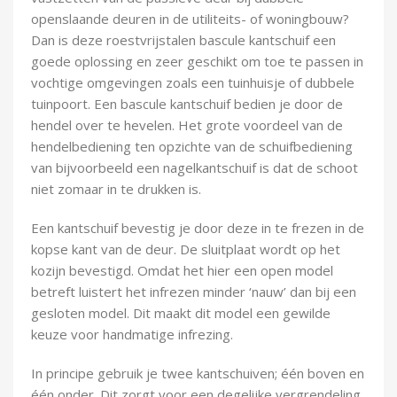
Demontagegereedschap
openslaande deuren in de utiliteits- of woningbouw?
Dan is deze roestvrijstalen bascule kantschuif een
Buigveren & trekveren
goede oplossing en zeer geschikt om toe te passen in
vochtige omgevingen zoals een tuinhuisje of dubbele
tuinpoort. Een bascule kantschuif bedien je door de
hendel over te hevelen. Het grote voordeel van de
hendelbediening ten opzichte van de schuifbediening
van bijvoorbeeld een nagelkantschuif is dat de schoot
niet zomaar in te drukken is.
Een kantschuif bevestig je door deze in te frezen in de
kopse kant van de deur. De sluitplaat wordt op het
kozijn bevestigd. Omdat het hier een open model
betreft luistert het infrezen minder ‘nauw’ dan bij een
gesloten model. Dit maakt dit model een gewilde
keuze voor handmatige infrezing.
In principe gebruik je twee kantschuiven; één boven en
één onder. Dit zorgt voor een degelijke vergrendeling.