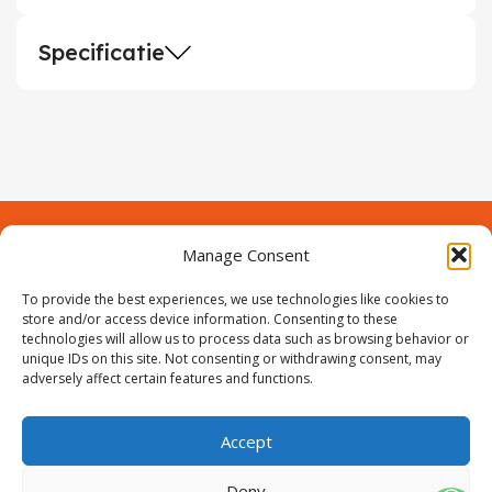
Specificatie
Manage Consent
Contact
Over Prodeuren
To provide the best experiences, we use technologies like cookies to
Informaties
Klantenservice
store and/or access device information. Consenting to these
technologies will allow us to process data such as browsing behavior or
Volg ons
unique IDs on this site. Not consenting or withdrawing consent, may
adversely affect certain features and functions.
Accept
ProIjzerwaren all rights reserved
ProIjzerwaren 2018-2025
Deny