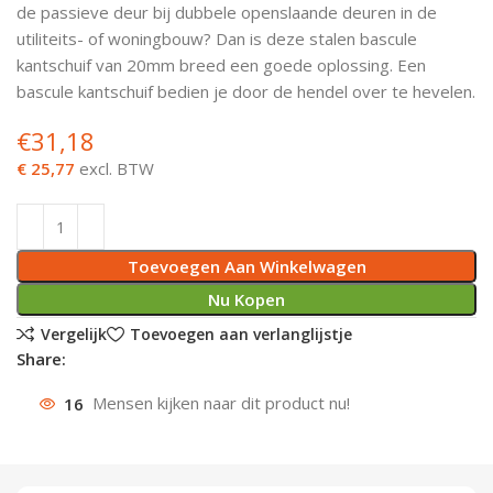
de passieve deur bij dubbele openslaande deuren in de
Deurknoppen
Installatiebuizen
Smeergereedschap
Bouwradio's
Accu boormachine
Combinat
Boormach
utiliteits- of woningbouw? Dan is deze stalen bascule
kantschuif van 20mm breed een goede oplossing. Een
Deurkloppers
Inbouwdozen
Pendrijvers & Drevels
Boormachines
Accu boorhamers
Buigtang
Boorkopp
bascule kantschuif bedien je door de hendel over te hevelen.
€
31,18
Deurbellen
Contactstoppen
Bitjes
Boorhamers
Borgveer
€ 25,77
excl. BTW
Bouwheater
Beitels
Betonmolens
Blindklin
Batterijen
Wringijzers
Toevoegen Aan Winkelwagen
Aardlekbeveiliging
Steenknippers
Nu Kopen
Vergelijk
Toevoegen aan verlanglijstje
Aardingsmateriaal
Purpistolen
Share:
16
Mensen kijken naar dit product nu!
Montagegereedschap
Lasgereedschap