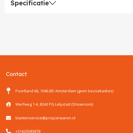
Specificatie
Contact
Poortland 66, 1046 BD Amsterdam (geen bezoekadres)
Werfweg 1-6, 8243 PG Lelystad (Showroom)
klantenservice@proijzerwaren.nl
+31629383878