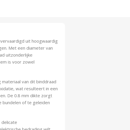
 vervaardigd uit hoogwaardig
gen. Met een diameter van
d uitzonderlijke
tem is voor zowel
materiaal van dit binddraad
datie, wat resulteert in een
gen. De 0.8 mm dikte zorgt
e bundelen of te geleiden
 delicate
lektrische bedrading wilt