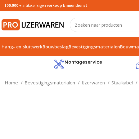
100.000
+ artikelen
Eigen
verkoop binnendienst
Hang- en sluitwerk
Bouwbeslag
Bevestigingsmaterialen
Bouwmat
service
Montageservice
Home
Bevestigingsmaterialen
IJzerwaren
Staalkabel