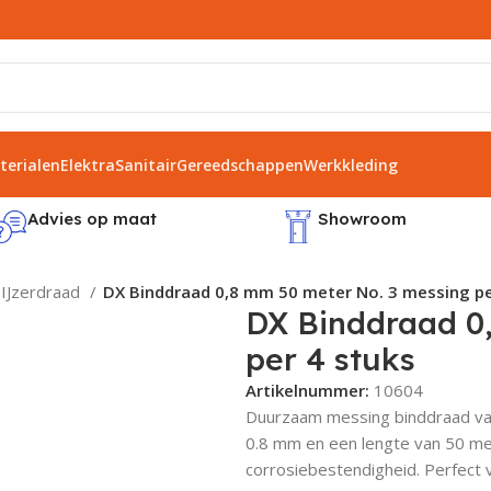
erialen
Elektra
Sanitair
Gereedschappen
Werkkleding
Advies op maat
Showroom
IJzerdraad
DX Binddraad 0,8 mm 50 meter No. 3 messing pe
DX Binddraad 0
per 4 stuks
Artikelnummer:
10604
Duurzaam messing binddraad van
0.8 mm en een lengte van 50 met
corrosiebestendigheid. Perfect v