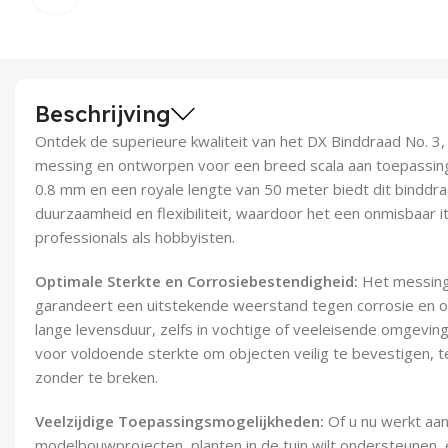
Beschrijving
Ontdek de superieure kwaliteit van het DX Binddraad No. 3,
messing en ontworpen voor een breed scala aan toepassin
0.8 mm en een royale lengte van 50 meter biedt dit binddraa
duurzaamheid en flexibiliteit, waardoor het een onmisbaar i
professionals als hobbyisten.
Optimale Sterkte en Corrosiebestendigheid:
Het messing 
garandeert een uitstekende weerstand tegen corrosie en oxi
lange levensduur, zelfs in vochtige of veeleisende omgevin
voor voldoende sterkte om objecten veilig te bevestigen, t
zonder te breken.
Veelzijdige Toepassingsmogelijkheden:
Of u nu werkt aan
modelbouwprojecten, planten in de tuin wilt ondersteunen, e