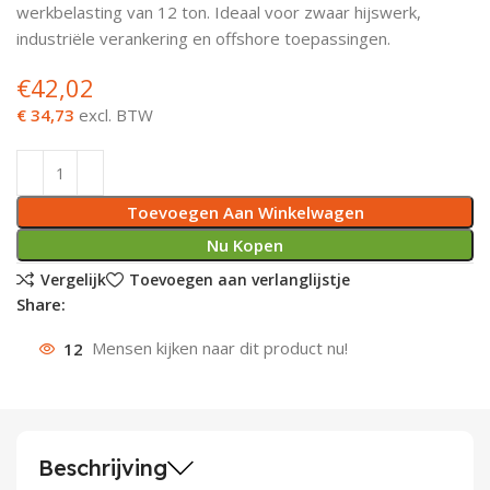
werkbelasting van 12 ton. Ideaal voor zwaar hijswerk,
Deurknoppen
Installatiebuizen
Smeergereedschap
Bouwradio's
Accu boormachine
Combinat
Boormach
industriële verankering en offshore toepassingen.
€
42,02
Deurkloppers
Inbouwdozen
Pendrijvers & Drevels
Boormachines
Accu boorhamers
Buigtang
Boorkopp
€ 34,73
excl. BTW
Deurbellen
Contactstoppen
Bitjes
Boorhamers
Borgveer
Bouwheater
Beitels
Betonmolens
Blindklin
Toevoegen Aan Winkelwagen
Batterijen
Wringijzers
Nu Kopen
Vergelijk
Toevoegen aan verlanglijstje
Aardlekbeveiliging
Steenknippers
Share:
12
Mensen kijken naar dit product nu!
Aardingsmateriaal
Purpistolen
Montagegereedschap
Lasgereedschap
Beschrijving