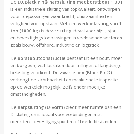
De
DX Black Pin® harpsluiting met borstbout 1,00T
Demontagegereedschap
is een industriële sluiting van topkwaliteit, ontworpen
voor toepassingen waar kracht, duurzaamheid en
Buigveren & trekveren
veiligheid vooropstaan. Met een
werkbelasting van 1
ton (1000 kg)
is deze sluiting ideaal voor hijs-, sjor-
en bevestigingstoepassingen in veeleisende sectoren
zoals bouw, offshore, industrie en logistiek.
De
borstboutconstructie
bestaat uit een bout, moer
en
borgpen
, wat losraken door trillingen of langdurige
belasting voorkomt. De
zwarte pen (Black Pin®)
verhoogt de zichtbaarheid en maakt snelle inspectie
op de werkplek mogelijk, zelfs onder moeilijke
omstandigheden.
De
harpsluiting (U-vorm)
biedt meer ruimte dan een
D-sluiting en is ideaal voor verbindingen met
meerdere bevestigingspunten of brede hijsbanden.