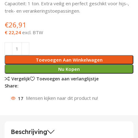
Capaciteit: 1 ton. Extra veilig en perfect geschikt voor hijs-,
Deurknoppen
Installatiebuizen
Smeergereedschap
Bouwradio's
Accu boormachine
Combinat
Boormach
trek- en verankeringstoepassingen.
€
26,91
Deurkloppers
Inbouwdozen
Pendrijvers & Drevels
Boormachines
Accu boorhamers
Buigtang
Boorkopp
€ 22,24
excl. BTW
Deurbellen
Contactstoppen
Bitjes
Boorhamers
Borgveer
Bouwheater
Beitels
Betonmolens
Blindklin
Toevoegen Aan Winkelwagen
Batterijen
Wringijzers
Nu Kopen
Vergelijk
Toevoegen aan verlanglijstje
Aardlekbeveiliging
Steenknippers
Share:
17
Mensen kijken naar dit product nu!
Aardingsmateriaal
Purpistolen
Montagegereedschap
Lasgereedschap
Beschrijving