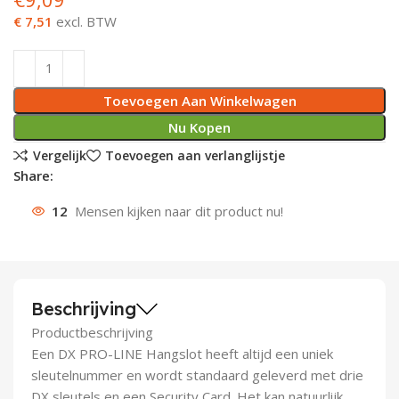
€ 7,51
excl. BTW
Deurknoppen
Installatiebuizen
Smeergereedschap
Bouwradio's
Accu boormachine
Combinat
Boormach
Deurkloppers
Inbouwdozen
Pendrijvers & Drevels
Boormachines
Accu boorhamers
Buigtang
Boorkopp
Toevoegen Aan Winkelwagen
Deurbellen
Contactstoppen
Bitjes
Boorhamers
Borgveer
Nu Kopen
Vergelijk
Toevoegen aan verlanglijstje
Bouwheater
Beitels
Betonmolens
Blindklin
Share:
Batterijen
Wringijzers
12
Mensen kijken naar dit product nu!
Aardlekbeveiliging
Steenknippers
Aardingsmateriaal
Purpistolen
Beschrijving
Montagegereedschap
Productbeschrijving
Een DX PRO-LINE Hangslot heeft altijd een uniek
Lasgereedschap
sleutelnummer en wordt standaard geleverd met drie
DX sleutels en een Security Card. Het kan natuurlijk