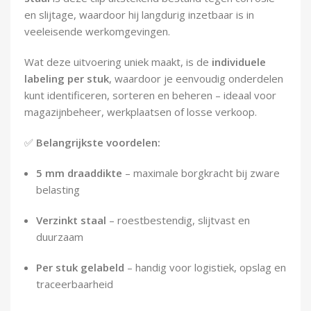
Demontagegereedschap
en slijtage, waardoor hij langdurig inzetbaar is in
veeleisende werkomgevingen.
Buigveren & trekveren
Wat deze uitvoering uniek maakt, is de
individuele
labeling per stuk
, waardoor je eenvoudig onderdelen
kunt identificeren, sorteren en beheren – ideaal voor
magazijnbeheer, werkplaatsen of losse verkoop.
✅
Belangrijkste voordelen:
5 mm draaddikte
– maximale borgkracht bij zware
belasting
Verzinkt staal
– roestbestendig, slijtvast en
duurzaam
Per stuk gelabeld
– handig voor logistiek, opslag en
traceerbaarheid