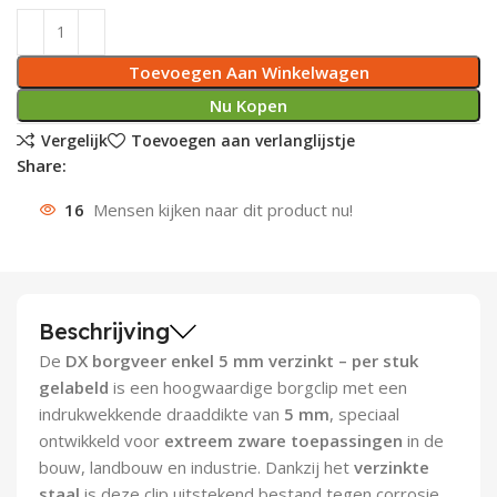
Deurknoppen
Installatiebuizen
Smeergereedschap
Bouwradio's
Accu boormachine
Combinat
Boormach
Toevoegen Aan Winkelwagen
Deurkloppers
Inbouwdozen
Pendrijvers & Drevels
Boormachines
Accu boorhamers
Buigtang
Boorkopp
Nu Kopen
Vergelijk
Toevoegen aan verlanglijstje
Deurbellen
Contactstoppen
Bitjes
Boorhamers
Borgveer
Share:
Bouwheater
Beitels
Betonmolens
Blindklin
16
Mensen kijken naar dit product nu!
Batterijen
Wringijzers
Aardlekbeveiliging
Steenknippers
Beschrijving
Aardingsmateriaal
Purpistolen
De
DX borgveer enkel 5 mm verzinkt – per stuk
gelabeld
is een hoogwaardige borgclip met een
Montagegereedschap
indrukwekkende draaddikte van
5 mm
, speciaal
ontwikkeld voor
extreem zware toepassingen
in de
Lasgereedschap
bouw, landbouw en industrie. Dankzij het
verzinkte
staal
is deze clip uitstekend bestand tegen corrosie